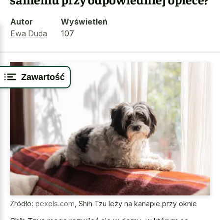
Autor
Wyświetleń
Ewa Duda
107
Zawartość
Źródło:
pexels.com
,
Shih Tzu leży na kanapie przy oknie