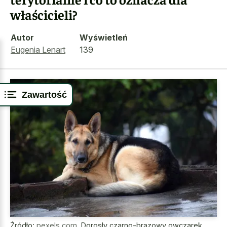
właścicieli?
Autor
Wyświetleń
Eugenia Lenart
139
Zawartość
Źródło:
pexels.com
,
Dorosły czarno-brązowy owczarek