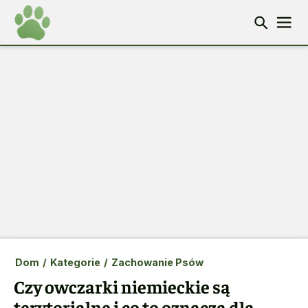
Dom
/
Kategorie
/
Zachowanie Psów
Czy owczarki niemieckie są
terytorialne i co to oznacza dla