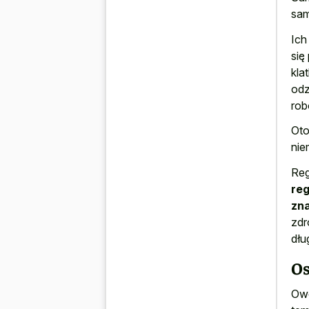
sam
Ich
się
kla
odz
rob
Oto
nie
Reg
reg
zn
zdr
dłu
O
Owc