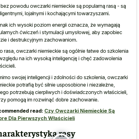
 bez powodu owczarki niemieckie są popularną rasą - są
eligentnymi, lojalnymi i kochającymi towarzyszami.
nak ich wysoki poziom energii oznacza, że wymagają
ularnych ćwiczeń i stymulacji umysłowej, aby
zapobiec
zie i destrukcyjnym zachowaniom
.
o rasa, owczarki niemieckie są ogólnie łatwe do szkolenia
względu na ich wysoką inteligencję i chęć zadowolenia
cicieli.
imo swojej inteligencji i zdolności do szkolenia, owczarki
mieckie potrafią być silnie usposobione i niezależne,
tego potrzebują cierpliwych i doświadczonych właścicieli,
rzy pomogą im rozwinąć dobre zachowanie.
commended read:
Czy Owczarki Niemieckie Są
re Dla Pierwszych Właścicieli
harakterystyka rasy