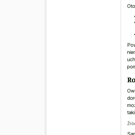
Oto
Pow
nie
uch
pom
Ro
Owc
dor
moż
tak
Źró
Sam