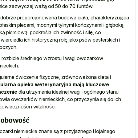
ice zazwyczaj ważą od 50 do 70 funtów.
 dobrze proporcjonowana budowa ciała, charakteryzująca
 płaskim plecami, mocnymi tylnymi kończynami i głęboką
tką piersiową, podkreśla ich zwinność i siłę, co
wierciedla ich historyczną rolę jako psów pasterskich i
oczych.
 rozbicie średniego wzrostu i wagi owczarków
mieckich:
ularne ćwiczenia fizyczne, zrównoważona dieta i
ularna opieka weterynaryjna mają kluczowe
aczenie
dla utrzymania idealnej wagi i ogólnego stanu
owia owczarków niemieckich, co przyczynia się do ich
gowieczności i witalności.
sobowość
zarki niemieckie znane są z przyjaznego i lojalnego