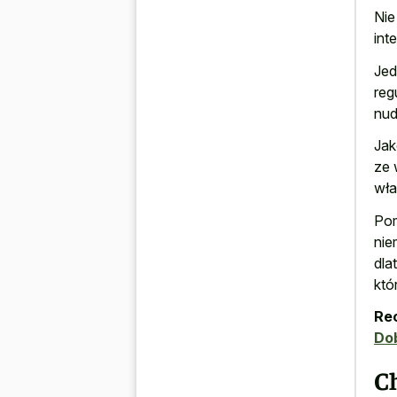
Nie
int
Jed
reg
nud
Jak
ze 
właś
Pom
nie
dla
któ
Re
Dob
C