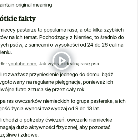
aintain original meaning
ótkie fakty
mieccy pasterze to popularna rasa, a oto kilka szybkich
tów na ich temat. Pochodzący z Niemiec, to średnio do
ych psów, z samcami o wysokości od 24 do 26 cali na
ieniu.
dło:
youtube.com
,
Jak wybrać idealną rasę psa
li rozważasz przyniesienie jednego do domu, bądź
ygotowany na regularne pielęgnacje, ponieważ ich
wójne futro zrzuca się przez cały rok.
pa ras owczarków niemieckich to grupa pasterska, a ich
gość życia wynosi zazwyczaj od 9 do 13 lat.
li chodzi o potrzeby ćwiczeń, owczarki niemieckie
agają dużo aktywności fizycznej, aby pozostać
zęśliwe i zdrowe.