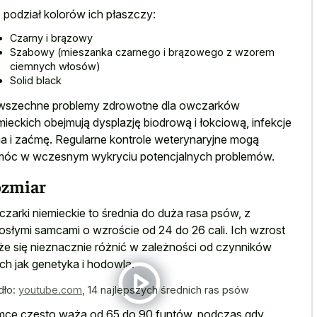
 podział kolorów ich płaszczy:
Czarny i brązowy
Szabowy (mieszanka czarnego i brązowego z wzorem
ciemnych włosów)
Solid black
szechne problemy zdrowotne dla owczarków
mieckich obejmują dysplazję biodrową i łokciową, infekcje
a i zaćmę. Regularne kontrole weterynaryjne mogą
óc w wczesnym wykryciu potencjalnych problemów.
zmiar
zarki niemieckie to średnia do duża rasa psów, z
osłymi samcami o wzroście od 24 do 26 cali. Ich wzrost
e się nieznacznie różnić w zależności od czynników
ich jak genetyka i hodowla.
dło:
youtube.com
,
14 najlepszych średnich ras psów
ce często ważą od 65 do 90 funtów, podczas gdy