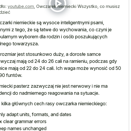
dło:
youtube.com
,
Owczarek niemiecki Wszystko, co musisz
dzieć
zarki niemieckie są wysoce inteligentnymi psami,
nymi z tego, że są łatwe do wychowania, co czyni je
ularnym wyborem dla rodzin i osób poszukujących
alnego towarzysza.
 rozmiar jest stosunkowo duży, a dorosłe samce
wyczaj mają od 24 do 26 cali na ramieniu, podczas gdy
ice mają od 22 do 24 cali. Ich waga może wynosić od 50
90 funtów.
miecki pasterz zazwyczaj nie jest nerwowy i nie ma
dencji do nadmiernego reagowania na sytuacje.
 kilka głównych cech rasy owczarka niemieckiego:
nly adapt units, formats, and dates
ix clear grammar errors
eep names unchanged