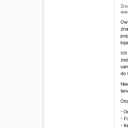
Źró
wie
Owc
zna
pop
loj
Ich
zaz
sam
do 
Nie
ten
Oto
- O
- F
- K