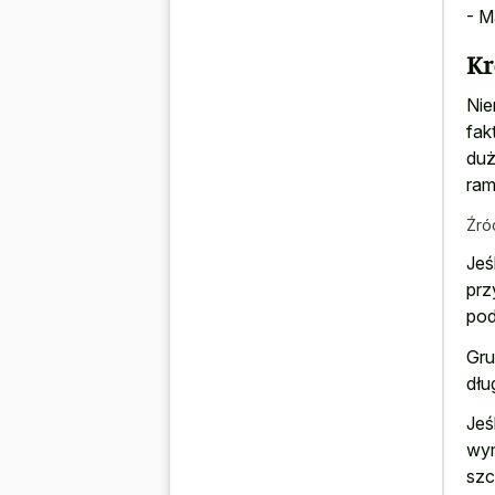
- M
Kr
Nie
fak
duż
ram
Źró
Jeś
prz
pod
Gru
dłu
Jeś
wym
szc