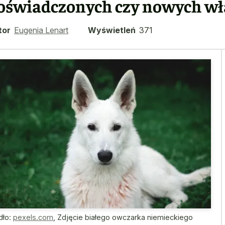
oświadczonych czy nowych wła
tor
Eugenia Lenart
Wyświetleń
371
dło:
pexels.com
,
Zdjęcie białego owczarka niemieckiego