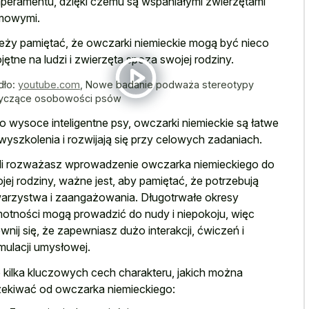
peramentu, dzięki czemu są wspaniałymi zwierzętami
mowymi.
eży pamiętać, że owczarki niemieckie mogą być nieco
jętne na ludzi i zwierzęta spoza swojej rodziny.
dło:
youtube.com
,
Nowe badanie podważa stereotypy
yczące osobowości psów
o wysoce inteligentne psy, owczarki niemieckie są łatwe
wyszkolenia i rozwijają się przy celowych zadaniach.
li rozważasz wprowadzenie owczarka niemieckiego do
jej rodziny, ważne jest, aby pamiętać, że potrzebują
arzystwa i zaangażowania. Długotrwałe okresy
otności mogą prowadzić do nudy i niepokoju, więc
wnij się, że zapewniasz dużo interakcji, ćwiczeń i
mulacji umysłowej.
 kilka kluczowych cech charakteru, jakich można
ekiwać od owczarka niemieckiego: