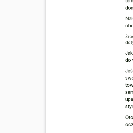
tem
do
Nal
obo
Źró
dot
Jak
do 
Jeś
swo
tow
sam
upe
sty
Oto
ocz