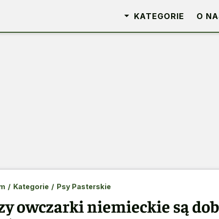
KATEGORIE
O NA
m
/
Kategorie
/
Psy Pasterskie
zy owczarki niemieckie są do