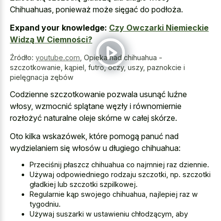
Chihuahuas, ponieważ może sięgać do podłoża.
Expand your knowledge:
Czy Owczarki Niemieckie
Widzą W Ciemności?
Źródło:
youtube.com
,
Opieka nad chihuahua -
szczotkowanie, kąpiel, futro, oczy, uszy, paznokcie i
pielęgnacja zębów
Codzienne szczotkowanie pozwala usunąć luźne
włosy, wzmocnić splątane węzły i równomiernie
rozłożyć naturalne oleje skórne w całej skórze.
Oto kilka wskazówek, które pomogą panuć nad
wydzielaniem się włosów u długiego chihuahua:
Przeciśnij płaszcz chihuahua co najmniej raz dziennie.
Używaj odpowiedniego rodzaju szczotki, np. szczotki
gładkiej lub szczotki szpilkowej.
Regularnie kąp swojego chihuahua, najlepiej raz w
tygodniu.
Używaj suszarki w ustawieniu chłodzącym, aby