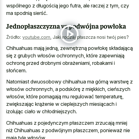
wspólnego z długością jego futra, ale raczej z tym, czy
ma spodnią sierść.
Jednopłaszczyzna vs podwójna powłoka
Źródło:
youtube.com
,
Jaki rodzaj płaszcza nosi twój pies?
Chihuahuas mają jedną, zewnętrzną powłokę składającą
się z grubych włosów ochronnych, które zapewniają
ochronę przed drobnymi obrażeniami, robakami i
słońcem.
Natomiast dwuosobowy chihuahua ma górną warstwę z
włosów ochronnych, a podskórę z miękkich, cieńszych
włosów, które pomagają mu regulować temperaturę,
zwiększając krążenie w cieplejszych miesiącach i
izolując ciało w chłodniejszych.
Chihuahuas z pojedynczym płaszczem zrzucają mniej
niż Chihuahuas z podwójnym płaszczem, ponieważ nie
mają tyle włosów.