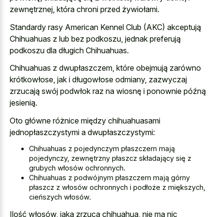
zewnętrznej, która chroni przed żywiołami.
Standardy rasy American Kennel Club (AKC) akceptują
Chihuahuas z lub bez podkoszu, jednak preferują
podkoszu dla długich Chihuahuas.
Chihuahuas z dwupłaszczem, które obejmują zarówno
krótkowłose, jak i długowłose odmiany, zazwyczaj
zrzucają swój podwłok raz na wiosnę i ponownie późną
jesienią.
Oto główne różnice między chihuahuasami
jednopłaszczystymi a dwupłaszczystymi:
Chihuahuas z pojedynczym płaszczem mają
pojedynczy, zewnętrzny płaszcz składający się z
grubych włosów ochronnych.
Chihuahuas z podwójnym płaszczem mają górny
płaszcz z włosów ochronnych i podłoże z miększych,
cieńszych włosów.
Ilość włosów, jaką zrzuca chihuahua, nie ma nic