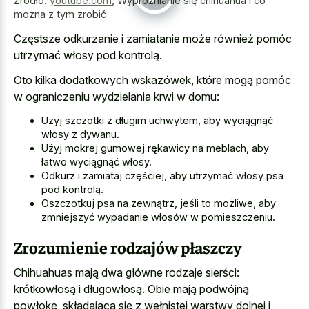
Źródło:
youtube.com
,
Wypróżnianie się chihuahua i co
można z tym zrobić
Częstsze odkurzanie i zamiatanie może również pomóc
utrzymać włosy pod kontrolą.
Oto kilka dodatkowych wskazówek, które mogą pomóc
w ograniczeniu wydzielania krwi w domu:
Użyj szczotki z długim uchwytem, aby wyciągnąć
włosy z dywanu.
Użyj mokrej gumowej rękawicy na meblach, aby
łatwo wyciągnąć włosy.
Odkurz i zamiataj częściej, aby utrzymać włosy psa
pod kontrolą.
Oszczotkuj psa na zewnątrz, jeśli to możliwe, aby
zmniejszyć wypadanie włosów w pomieszczeniu.
Zrozumienie rodzajów płaszczy
Chihuahuas mają dwa główne rodzaje sierści:
krótkowłosą i długowłosą. Obie mają podwójną
powłokę, składającą się z wełnistej warstwy dolnej i