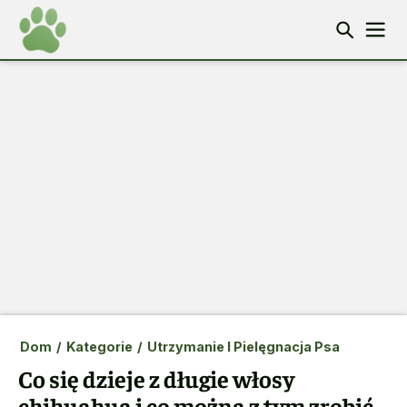
Dom
/
Kategorie
/
Utrzymanie I Pielęgnacja Psa
Co się dzieje z długie włosy
chihuahua i co można z tym zrobić