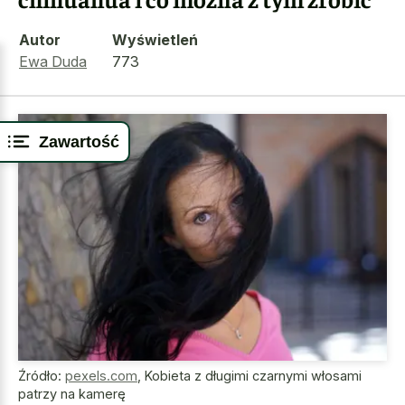
Autor
Wyświetleń
Ewa Duda
773
Zawartość
Źródło:
pexels.com
,
Kobieta z długimi czarnymi włosami
patrzy na kamerę