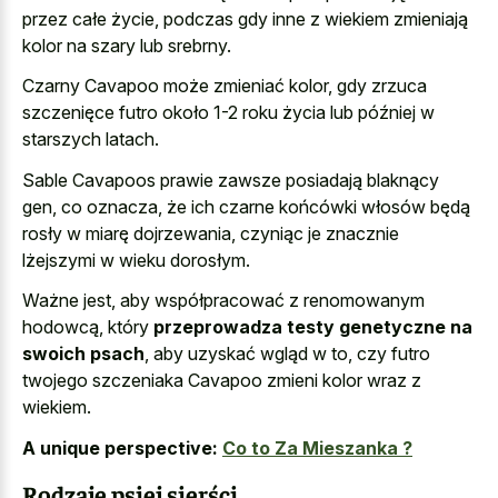
przez całe życie, podczas gdy inne z wiekiem zmieniają
kolor na szary lub srebrny.
Czarny Cavapoo może zmieniać kolor, gdy zrzuca
szczenięce futro około 1-2 roku życia lub później w
starszych latach.
Sable Cavapoos prawie zawsze posiadają blaknący
gen, co oznacza, że ich czarne końcówki włosów będą
rosły w miarę dojrzewania, czyniąc je znacznie
lżejszymi w wieku dorosłym.
Ważne jest, aby współpracować z renomowanym
hodowcą, który
przeprowadza testy genetyczne na
swoich psach
, aby uzyskać wgląd w to, czy futro
twojego szczeniaka Cavapoo zmieni kolor wraz z
wiekiem.
A unique perspective:
Co to Za Mieszanka ?
Rodzaje psiej sierści