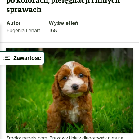
sprawach
Autor
Wyświetleń
Eugenia Lenart
168
Zawartość
Źródło:
pexels.com
,
Brązowy i biały długotrwały pies na