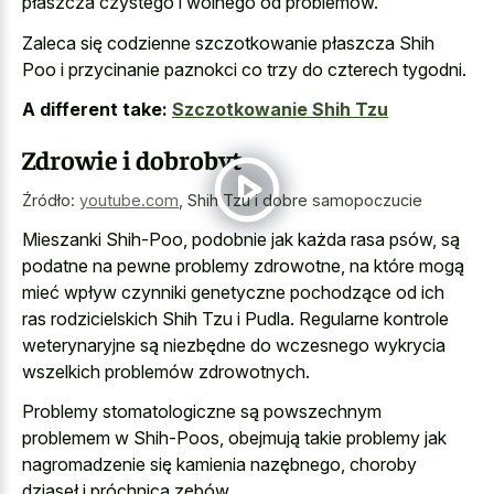
płaszcza czystego i wolnego od problemów.
Zaleca się codzienne szczotkowanie płaszcza Shih
Poo i przycinanie paznokci co trzy do czterech tygodni.
A different take:
Szczotkowanie Shih Tzu
Zdrowie i dobrobyt
Źródło:
youtube.com
,
Shih Tzu i dobre samopoczucie
Mieszanki Shih-Poo, podobnie jak każda rasa psów, są
podatne na pewne problemy zdrowotne, na które mogą
mieć wpływ czynniki genetyczne pochodzące od ich
ras rodzicielskich Shih Tzu i Pudla. Regularne kontrole
weterynaryjne są niezbędne do wczesnego wykrycia
wszelkich problemów zdrowotnych.
Problemy stomatologiczne są powszechnym
problemem w Shih-Poos, obejmują takie problemy jak
nagromadzenie się kamienia nazębnego, choroby
dziąseł i próchnica zębów.