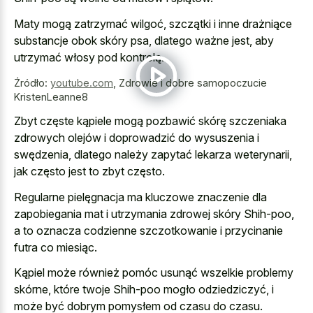
Maty mogą zatrzymać wilgoć, szczątki i inne drażniące
substancje obok skóry psa, dlatego ważne jest, aby
utrzymać włosy pod kontrolą.
Źródło:
youtube.com
,
Zdrowie i dobre samopoczucie
KristenLeanne8
Zbyt częste kąpiele mogą pozbawić skórę szczeniaka
zdrowych olejów i doprowadzić do wysuszenia i
swędzenia, dlatego należy zapytać lekarza weterynarii,
jak często jest to zbyt często.
Regularne pielęgnacja ma
kluczowe znaczenie dla
zapobiegania mat
i utrzymania zdrowej skóry Shih-poo,
a to
oznacza codzienne szczotkowanie i przycinanie
futra
co miesiąc.
Kąpiel może również pomóc usunąć wszelkie problemy
skórne, które twoje Shih-poo mogło odziedziczyć, i
może być dobrym pomysłem od czasu do czasu.