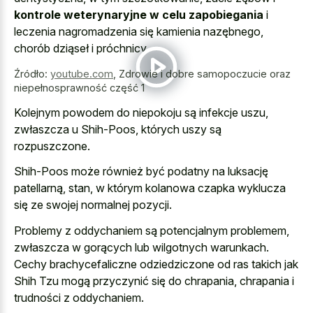
kontrole weterynaryjne w celu zapobiegania
i
leczenia nagromadzenia się kamienia nazębnego,
chorób dziąseł i próchnicy.
Źródło:
youtube.com
,
Zdrowie i dobre samopoczucie oraz
niepełnosprawność część 1
Kolejnym powodem do niepokoju są infekcje uszu,
zwłaszcza u Shih-Poos, których uszy są
rozpuszczone.
Shih-Poos może również być podatny na luksację
patellarną, stan, w którym
kolanowa czapka wyklucza
się ze swojej normalnej pozycji
.
Problemy z oddychaniem są potencjalnym problemem,
zwłaszcza w gorących lub wilgotnych warunkach.
Cechy brachycefaliczne odziedziczone od ras takich jak
Shih Tzu mogą przyczynić się do chrapania, chrapania i
trudności z oddychaniem.