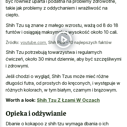
być również uparta i podatna na problemy zdrowotne,
takie jak problemy z oddychaniem i wrażliwość na
ciepło.
Shih Tzu są znane z małego wzrostu, ważą od 8 do 18
funtów i osiągają maksymalną wysokość około 10 cali.
Źródło:
youtube.com
,
Shih Poo - 10 najlepszych faktów
Shih Tzu potrzebują towarzystwa i regularnych
ćwiczeń, około 30 minut dziennie, aby być szczęśliwymi
i zdrowymi.
Jeśli chodzi o wygląd, Shih Tzus może mieć różne
długości futra, od prostych do kręconych, i występuje w
różnych kolorach, w tym białym, czarnym i brązowym.
Worth a look:
Shih Tzu Z Łzami W Oczach
Opieka i odżywianie
Dbanie o kokapoo z shih tzu wymaga dbania o ich