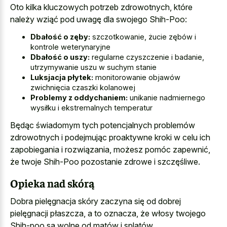
Oto kilka kluczowych potrzeb zdrowotnych, które
należy wziąć pod uwagę dla swojego Shih-Poo:
Dbałość o zęby:
szczotkowanie, żucie zębów i
kontrole weterynaryjne
Dbałość o uszy:
regularne czyszczenie i badanie,
utrzymywanie uszu w suchym stanie
Luksjacja płytek:
monitorowanie objawów
zwichnięcia czaszki kolanowej
Problemy z oddychaniem:
unikanie nadmiernego
wysiłku i ekstremalnych temperatur
Będąc świadomym tych potencjalnych problemów
zdrowotnych i podejmując proaktywne kroki w celu ich
zapobiegania i rozwiązania, możesz pomóc zapewnić,
że twoje Shih-Poo pozostanie zdrowe i szczęśliwe.
Opieka nad skórą
Dobra pielęgnacja skóry zaczyna się od dobrej
pielęgnacji płaszcza, a to oznacza, że włosy twojego
Shih-poo są wolne od matów i splątów.