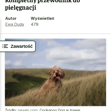
pielęgnacji
Autor
Wyświetleń
Ewa Duda
479
Zawartość
Źródło:
pexels.com
,
Cockapoo Dog w trawie