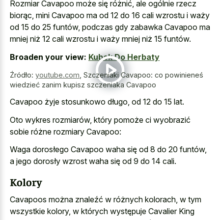
Rozmiar Cavapoo może się różnić, ale ogólnie rzecz
biorąc, mini Cavapoo ma od 12 do 16 cali wzrostu i waży
od 15 do 25 funtów, podczas gdy zabawka Cavapoo ma
mniej niż 12 cali wzrostu i waży mniej niż 15 funtów.
Broaden your view:
Kubek Do Herbaty
Źródło:
youtube.com
,
Szczeniaki Cavapoo: co powinieneś
wiedzieć zanim kupisz szczeniaka Cavapoo
Cavapoo żyje stosunkowo długo, od 12 do 15 lat.
Oto wykres rozmiarów, który pomoże ci wyobrazić
sobie różne rozmiary Cavapoo:
Waga dorosłego Cavapoo waha się od 8 do 20 funtów,
a jego dorosły wzrost waha się od 9 do 14 cali.
Kolory
Cavapoos można znaleźć w różnych kolorach, w tym
wszystkie kolory, w których występuje Cavalier King