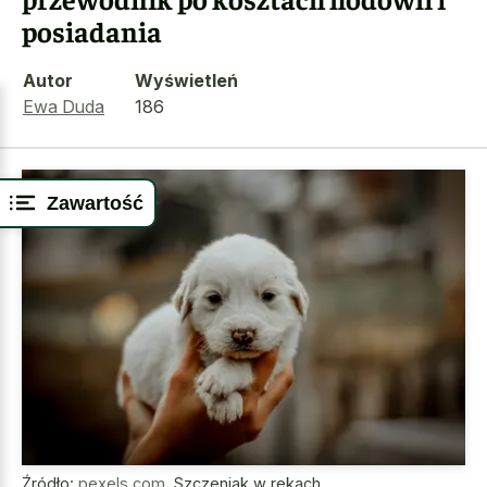
posiadania
Autor
Wyświetleń
Ewa Duda
186
Zawartość
Źródło:
pexels.com
,
Szczeniak w rękach