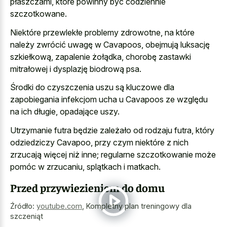
płaszczami, które powinny być codziennie
szczotkowane.
Niektóre przewlekłe problemy zdrowotne, na które
należy zwrócić uwagę w Cavapoos, obejmują luksację
szkiełkową, zapalenie żołądka, chorobę zastawki
mitrałowej i dysplazję biodrową psa.
Środki do czyszczenia uszu są kluczowe dla
zapobiegania infekcjom ucha u Cavapoos ze względu
na ich długie, opadające uszy.
Utrzymanie futra będzie zależało od rodzaju futra, który
odziedziczy Cavapoo, przy czym niektóre z nich
zrzucają więcej niż inne; regularne szczotkowanie może
pomóc w zrzucaniu, splątkach i matkach.
Przed przywiezieniem do domu
Źródło:
youtube.com
,
Kompletny plan treningowy dla
szczeniąt