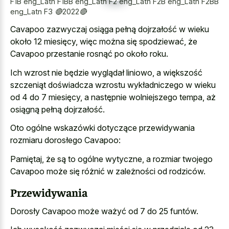
F1B eng_Latn F1BB eng_Latn F2 eng_Latn F2B eng_Latn F2BB
eng_Latn F3 🔴2022🔴
Cavapoo zazwyczaj osiąga pełną dojrzałość w wieku
około 12 miesięcy, więc można się spodziewać, że
Cavapoo przestanie rosnąć po około roku.
Ich wzrost nie będzie wyglądał liniowo, a większość
szczeniąt doświadcza wzrostu wykładniczego w wieku
od 4 do 7 miesięcy, a następnie wolniejszego tempa, aż
osiągną pełną dojrzałość.
Oto ogólne wskazówki dotyczące przewidywania
rozmiaru dorosłego Cavapoo:
Pamiętaj, że są to ogólne wytyczne, a rozmiar twojego
Cavapoo może się różnić w zależności od rodziców.
Przewidywania
Dorosły Cavapoo może ważyć od 7 do 25 funtów.