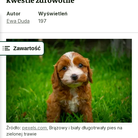
Autor
Wyświetleń
Ewa Duda
197
Zawartość
Źródło:
pexels.com
,
Brązowy i biały długotrwały pies na
zielonej trawie