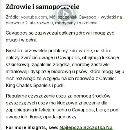
Zdrowie i samopoczucie
Źródło:
youtube.com
,
Mój szczeniak Cavapoo - wydatki na
pierwsze 2 lata rozwoju, medycyny i szkolenia
Cavapoos są zazwyczaj całkiem zdrowi i mogą żyć
długo i w pełni.
Niektóre przewlekłe problemy zdrowotne, na które
należy zwrócić uwagę u Cavapoos, obejmują luksację
szkiełkową, zapalenie żołądka, chorobę zastawki
mitrałowej i dysplazję biodrową u psów, które mogą się u
nich rozwinąć ze względu na ich rodowód z Cavalier
King Charles Spaniels i pudli.
Regularne czyszczenie uszu za pomocą środków
czyszczących uszy ma
kluczowe znaczenie dla
zapobiegania infekcjom ucha
u Cavapoos, biorąc pod
uwagę ich długie, opadające uszy.
For more insights, see:
Najlepsza Szczotka Na