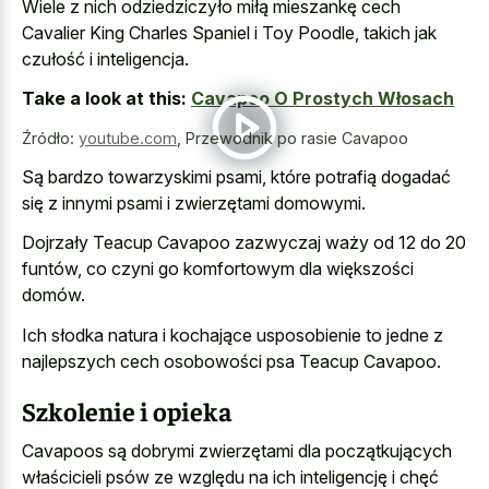
Wiele z nich odziedziczyło miłą mieszankę cech
Cavalier King Charles Spaniel i Toy Poodle, takich jak
czułość i inteligencja.
Take a look at this:
Cavapoo O Prostych Włosach
Źródło:
youtube.com
,
Przewodnik po rasie Cavapoo
Są bardzo towarzyskimi psami, które potrafią dogadać
się z innymi psami i zwierzętami domowymi.
Dojrzały Teacup Cavapoo zazwyczaj waży od 12 do 20
funtów, co czyni go komfortowym dla większości
domów.
Ich słodka natura i kochające usposobienie to jedne z
najlepszych cech osobowości psa Teacup Cavapoo.
Szkolenie i opieka
Cavapoos są dobrymi zwierzętami dla początkujących
właścicieli psów ze względu na ich inteligencję i chęć