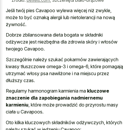
Źródło:
pexels.com
,
Szczenięta biało-brązowe
Jeśli twój pies Cavapoo wylewa więcej niż zwykle,
może to być oznaką alergii lub nietolerancji na nową
żywność.
Dobrze zbilansowana dieta bogata w składniki
odżywcze jest niezbędna dla zdrowia skóry i włosów
twojego Cavapoo.
Szczególnie należy szukać pokarmów zawierających
kwasy tłuszczowe omega-3 i omega-6, które pomagają
utrzymać włosy psa nawilżone i na miejscu przez
dłuższy czas.
Regularny harmonogram karmienia ma
kluczowe
znaczenie dla zapobiegania nadmiernemu
karmieniu
, które może prowadzić do przyrostu masy
ciała u Cavapoos.
Oto kilka kluczowych składników odżywczych, których
należy szukać w jedzeniu Cavapoo: