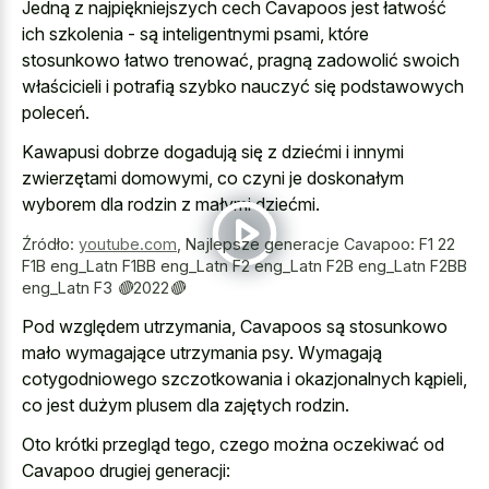
Jedną z najpiękniejszych cech Cavapoos jest łatwość
ich
szkolenia - są inteligentnymi psami
, które
stosunkowo łatwo trenować, pragną zadowolić swoich
właścicieli i potrafią szybko nauczyć się podstawowych
poleceń.
Kawapusi dobrze dogadują się z dziećmi i innymi
zwierzętami domowymi, co czyni je doskonałym
wyborem dla rodzin z małymi dziećmi.
Źródło:
youtube.com
,
Najlepsze generacje Cavapoo: F1 22
F1B eng_Latn F1BB eng_Latn F2 eng_Latn F2B eng_Latn F2BB
eng_Latn F3 🔴2022🔴
Pod względem utrzymania, Cavapoos są stosunkowo
mało wymagające utrzymania psy. Wymagają
cotygodniowego szczotkowania i okazjonalnych kąpieli,
co jest dużym plusem dla zajętych rodzin.
Oto krótki przegląd tego, czego można oczekiwać od
Cavapoo drugiej generacji: