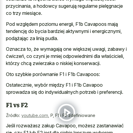
przycinania, a hodowcy sugerują regularne pielęgnacje
co trzy miesiące.
Pod względem poziomu energii, F1b Cavapoos mają
tendencję do bycia bardziej aktywnymi i energicznymi,
podążając za linią pudla.
Oznacza to, że wymagają one większej uwagi, zabawy i
ćwiczeń, co czyni je mniej odpowiednimi dla właścicieli,
którzy chcą zwierzaka o niskiej konserwacji.
Oto szybkie porównanie F1 i F1b Cavapoos:
Ostatecznie, wybór między F1 i F1b Cavapoo
sprowadza się do indywidualnych potrzeb i preferencji.
F1 vs F2
Źródło:
youtube.com
,
P, F1 i F2 zdefiniowane
Jeśli rozważasz zakup Cavapoo, możesz zastanawiać
się, czy F1 lub F2 jest dla ciebie lepszym wyborem.