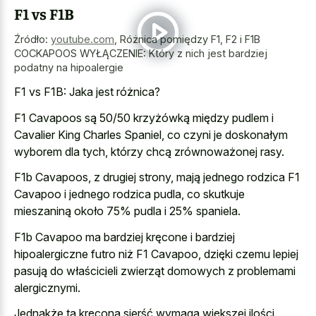
F1 vs F1B
Źródło:
youtube.com
,
Różnica pomiędzy F1, F2 i F1B
COCKAPOOS WYŁĄCZENIE: Który z nich jest bardziej
podatny na hipoalergie
F1 vs F1B: Jaka jest różnica?
F1 Cavapoos są 50/50 krzyżówką między pudlem i
Cavalier King Charles Spaniel, co czyni je doskonałym
wyborem dla tych, którzy chcą zrównoważonej rasy.
F1b Cavapoos, z drugiej strony, mają jednego rodzica F1
Cavapoo i jednego rodzica pudla, co skutkuje
mieszaniną około 75% pudla i 25% spaniela.
F1b Cavapoo ma bardziej kręcone i bardziej
hipoalergiczne futro niż F1 Cavapoo, dzięki czemu lepiej
pasują do właścicieli zwierząt domowych z problemami
alergicznymi.
Jednakże ta kręcona sierść wymaga większej ilości