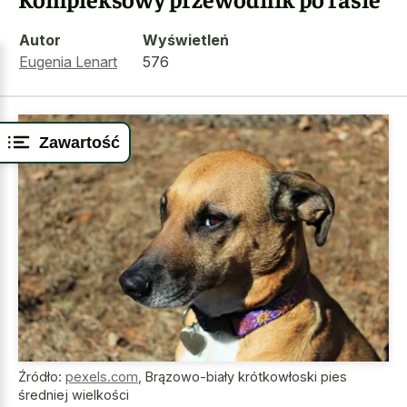
Autor
Wyświetleń
Eugenia Lenart
576
Zawartość
Źródło:
pexels.com
,
Brązowo-biały krótkowłoski pies
średniej wielkości