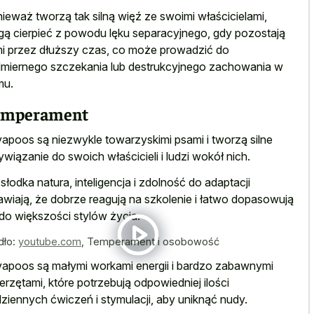
ieważ tworzą tak silną więź ze swoimi właścicielami,
ą cierpieć z powodu lęku separacyjnego, gdy pozostają
i przez dłuższy czas, co może prowadzić do
miernego szczekania lub destrukcyjnego zachowania
w
mu.
emperament
apoos są niezwykle towarzyskimi psami i tworzą silne
ywiązanie do swoich właścicieli i ludzi wokół nich.
 słodka natura, inteligencja i zdolność do adaptacji
awiają, że dobrze reagują na szkolenie i łatwo dopasowują
 do większości stylów życia.
dło:
youtube.com
,
Temperament i osobowość
apoos są małymi workami energii i bardzo zabawnymi
erzętami, które potrzebują odpowiedniej ilości
ziennych ćwiczeń i stymulacji, aby uniknąć nudy.