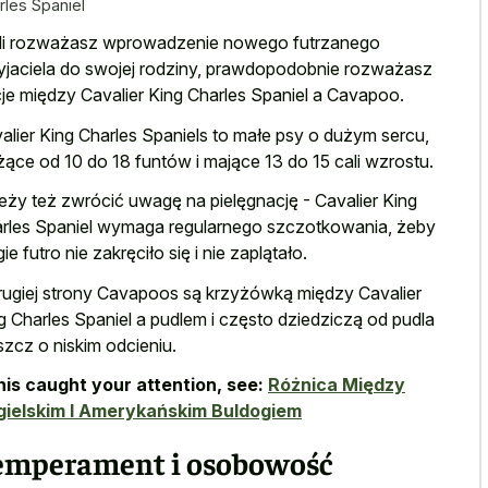
rles Spaniel
li rozważasz wprowadzenie nowego futrzanego
yjaciela do swojej rodziny, prawdopodobnie rozważasz
je między Cavalier King Charles Spaniel a Cavapoo.
alier King Charles Spaniels to małe psy o dużym sercu,
ące od 10 do 18 funtów i mające 13 do 15 cali wzrostu.
eży też zwrócić uwagę na pielęgnację - Cavalier King
rles Spaniel wymaga regularnego szczotkowania, żeby
gie futro nie zakręciło się i nie zaplątało.
rugiej strony Cavapoos są krzyżówką między Cavalier
g Charles Spaniel a pudlem i często dziedziczą od pudla
szcz o niskim odcieniu.
this caught your attention, see:
Różnica Między
ielskim I Amerykańskim Buldogiem
emperament i osobowość