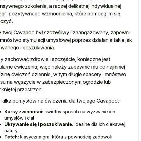
ensywnego szkolenia, a
raczej delikatnej indywidualnej
gi i pozytywnego wzmocnienia
, które pomogą im się
czyć.
 twój Cavapoo był szczęśliwy i zaangażowany, zapewnij
mnóstwo stymulacji umysłowej poprzez działania takie jak
wanego i poszukiwania.
y zachować zdrowie i szczęście, konieczne jest
ularne ćwiczenia, więc należy zapewnić mu co najmniej
zinę ćwiczeń dziennie, w tym długie spacery i mnóstwo
su na węszycie w zabezpieczonym ogrodzie lub
kniętej przestrzeni.
 kilka pomysłów na ćwiczenia dla twojego Cavapoo:
Kursy zwinności:
świetny sposób na wyzwanie ich
umysłów i ciał
Ukrywanie się i poszukiwanie:
idealne dla ich ciekawej
natury
Fetch:
klasyczna gra, która z pewnością zadowoli