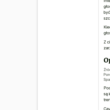
Int
gło
być
szc
Kie
gło
Z c
zar
Op
Źró
Por
Spa
Pod
są 
tre
Cav