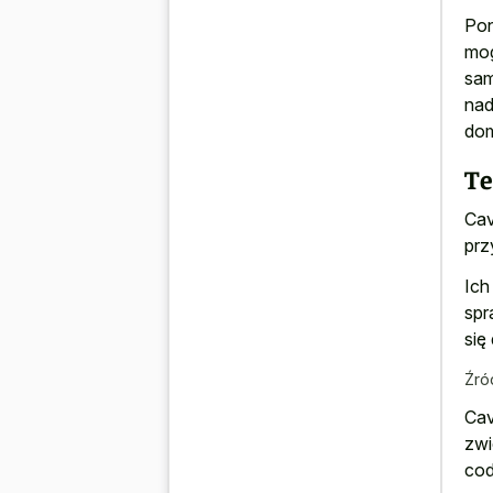
Pon
mog
sam
nad
do
T
Cav
prz
Ich
spr
się
Źró
Cav
zwi
cod