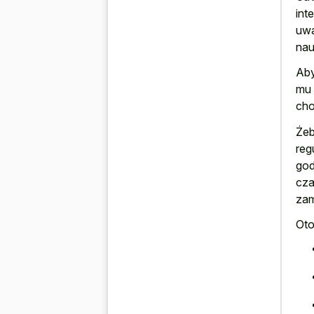
int
uwa
nau
Aby
mu 
cho
Żeb
reg
god
cza
zam
Oto