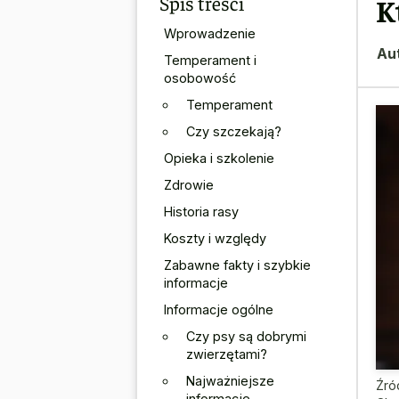
Spis treści
K
Wprowadzenie
Au
Temperament i
osobowość
Temperament
Czy szczekają?
Opieka i szkolenie
Zdrowie
Historia rasy
Koszty i względy
Zabawne fakty i szybkie
informacje
Informacje ogólne
Czy psy są dobrymi
zwierzętami?
Najważniejsze
Źró
informacje