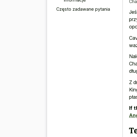
Cha
Często zadawane pytania
Jeś
prz
opc
Cav
waż
Nal
Cha
dłu
Z d
Kin
pła
If 
Ang
T