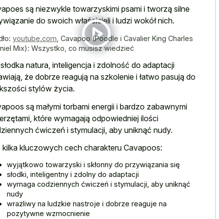
apoes są niezwykle towarzyskimi psami i tworzą silne
ywiązanie do swoich właścicieli i ludzi wokół nich.
dło:
youtube.com
,
Cavapoo (Poodle i Cavalier King Charles
niel Mix): Wszystko, co musisz wiedzieć
 słodka natura, inteligencja i zdolność do adaptacji
awiają, że dobrze reagują na szkolenie i łatwo pasują do
kszości stylów życia.
apoos są małymi torbami energii i bardzo zabawnymi
erzętami, które wymagają odpowiedniej ilości
ziennych ćwiczeń i stymulacji, aby uniknąć nudy.
 kilka kluczowych cech charakteru Cavapoos:
wyjątkowo towarzyski i skłonny do przywiązania się
słodki, inteligentny i zdolny do adaptacji
wymaga codziennych ćwiczeń i stymulacji, aby uniknąć
nudy
wrażliwy na ludzkie nastroje i dobrze reaguje na
pozytywne wzmocnienie