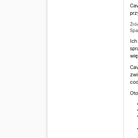
Cav
prz
Źró
Spa
Ich
spr
wię
Cav
zwi
cod
Oto