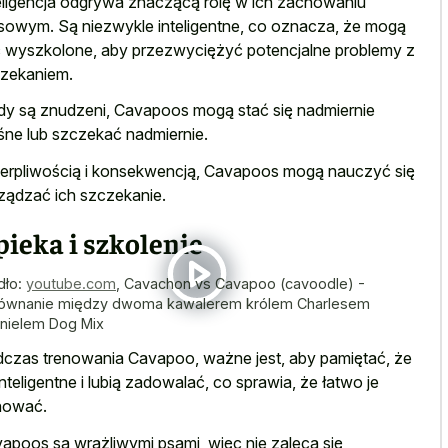
eligencja odgrywa znaczącą rolę w ich zachowaniu
sowym. Są niezwykle inteligentne, co oznacza, że mogą
 wyszkolone, aby przezwyciężyć potencjalne problemy z
zekaniem.
dy są znudzeni, Cavapoos mogą stać się nadmiernie
śne lub szczekać nadmiernie.
ierpliwością i konsekwencją, Cavapoos mogą nauczyć się
ządzać ich szczekanie.
ieka i szkolenie
dło:
youtube.com
,
Cavachon vs Cavapoo (cavoodle) -
ównanie między dwoma kawalerem królem Charlesem
nielem Dog Mix
czas trenowania Cavapoo, ważne jest, aby pamiętać, że
inteligentne i lubią zadowalać, co sprawia, że łatwo je
nować.
apoos są wrażliwymi psami, więc nie zaleca się