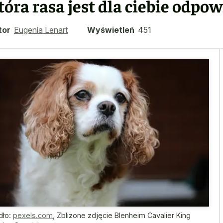
tóra rasa jest dla ciebie odpo
tor
Eugenia Lenart
Wyświetleń
451
dło:
pexels.com
,
Zbliżone zdjęcie Blenheim Cavalier King