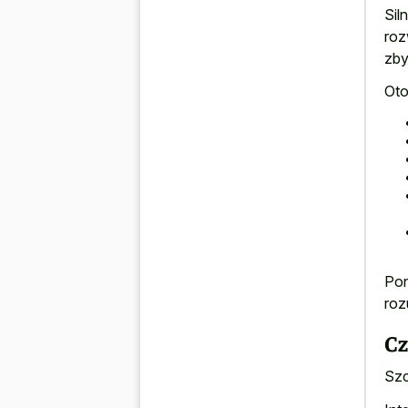
Sil
roz
zby
Oto
Pon
roz
Cz
Szc