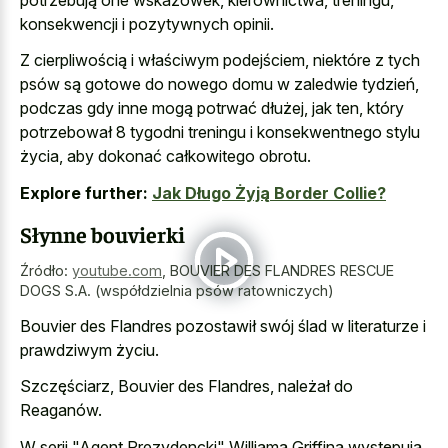
konsekwencji i pozytywnych opinii.
Z cierpliwością i właściwym podejściem, niektóre z tych
psów są gotowe do nowego domu w zaledwie tydzień,
podczas gdy inne mogą potrwać dłużej, jak ten, który
potrzebował 8 tygodni treningu i konsekwentnego stylu
życia, aby dokonać całkowitego obrotu.
Explore further:
Jak Długo Żyją Border Collie?
Słynne bouvierki
Źródło:
youtube.com
,
BOUVIER DES FLANDRES RESCUE
DOGS S.A. (współdzielnia psów ratowniczych)
Bouvier des Flandres pozostawił swój ślad w literaturze i
prawdziwym życiu.
Szczęściarz, Bouvier des Flandres, należał do
Reaganów.
W serii "Agent Prezydencki" Williama Griffina występują