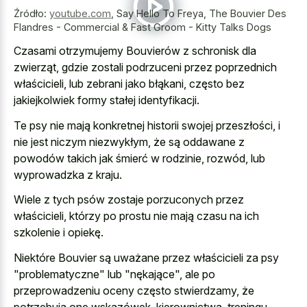
Źródło:
youtube.com
,
Say Hello To Freya, The Bouvier Des
Flandres - Commercial & Fast Groom - Kitty Talks Dogs
Czasami otrzymujemy Bouvierów z schronisk dla
zwierząt, gdzie zostali podrzuceni przez poprzednich
właścicieli, lub zebrani jako błąkani, często bez
jakiejkolwiek formy stałej identyfikacji.
Te psy nie mają konkretnej historii swojej przeszłości, i
nie jest niczym niezwykłym, że są oddawane z
powodów takich jak śmierć w rodzinie, rozwód, lub
wyprowadzka z kraju.
Wiele z tych psów zostaje porzuconych przez
właścicieli, którzy po prostu nie mają czasu na ich
szkolenie i opiekę.
Niektóre Bouvier są uważane przez właścicieli za psy
"problematyczne" lub "nękające", ale po
przeprowadzeniu oceny często stwierdzamy, że
potrzebują one wskazówek, kierownictwa, treningu,