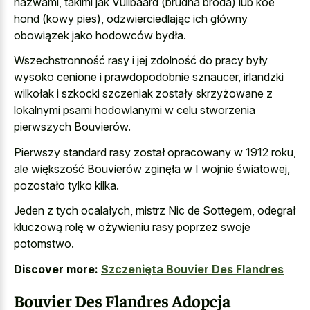
nazwami, takimi jak Vuilbaard (brudna broda) lub koe
hond (kowy pies), odzwierciedlając ich główny
obowiązek jako hodowców bydła.
Wszechstronność rasy i jej zdolność do pracy były
wysoko cenione i prawdopodobnie sznaucer, irlandzki
wilkołak i szkocki szczeniak zostały skrzyżowane z
lokalnymi psami hodowlanymi w celu stworzenia
pierwszych Bouvierów.
Pierwszy standard rasy został opracowany w 1912 roku,
ale większość Bouvierów zginęła w I wojnie światowej,
pozostało tylko kilka.
Jeden z tych ocalałych, mistrz Nic de Sottegem, odegrał
kluczową rolę w ożywieniu rasy poprzez swoje
potomstwo.
Discover more:
Szczenięta Bouvier Des Flandres
Bouvier Des Flandres Adopcja