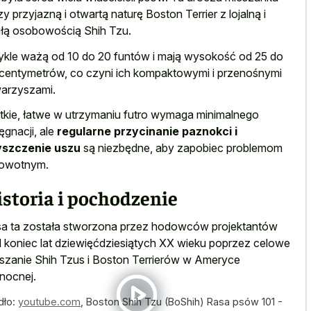
zy przyjazną i otwartą naturę Boston Terrier z lojalną i
łą osobowością Shih Tzu.
kle ważą od 10 do 20 funtów i mają wysokość od 25 do
centymetrów, co czyni ich kompaktowymi i przenośnymi
arzyszami.
tkie, łatwe w utrzymaniu futro wymaga minimalnego
lęgnacji, ale
regularne przycinanie paznokci i
yszczenie uszu
są niezbędne, aby zapobiec problemom
rowotnym.
storia i pochodzenie
a ta została stworzona przez hodowców projektantów
 koniec lat dziewięćdziesiątych XX wieku poprzez celowe
szanie Shih Tzus i Boston Terrierów w Ameryce
nocnej.
dło:
youtube.com
,
Boston Shih Tzu (BoShih) Rasa psów 101 -