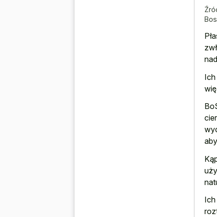
Źró
Bos
Pła
zwł
nad
Ich
wię
BoS
cie
wyd
aby
Kąp
uży
nat
Ich
roz