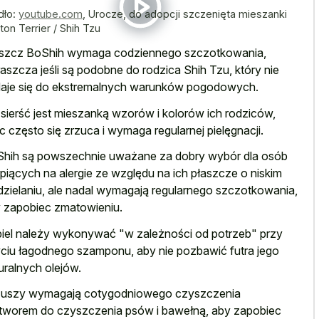
dło:
youtube.com
,
Urocze, do adopcji szczenięta mieszanki
ton Terrier / Shih Tzu
szcz BoShih wymaga codziennego szczotkowania,
aszcza jeśli są podobne do rodzica Shih Tzu, który nie
aje się do ekstremalnych warunków pogodowych.
 sierść jest mieszanką wzorów i kolorów ich rodziców,
c często się zrzuca i wymaga regularnej pielęgnacji.
hih są powszechnie uważane za
dobry wybór dla osób
rpiących na alergie ze względu na ich płaszcze o niskim
zielaniu, ale nadal wymagają regularnego szczotkowania,
 zapobiec zmatowieniu.
iel należy wykonywać "w zależności od potrzeb" przy
ciu łagodnego szamponu, aby nie pozbawić futra jego
uralnych olejów.
 uszy wymagają cotygodniowego czyszczenia
tworem do czyszczenia psów i bawełną, aby zapobiec