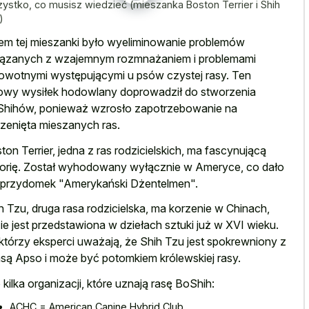
ystko, co musisz wiedzieć (mieszanka Boston Terrier i Shih
)
em tej mieszanki było wyeliminowanie problemów
ązanych z wzajemnym rozmnażaniem i problemami
owotnymi występującymi u psów czystej rasy. Ten
owy wysiłek hodowlany doprowadził do stworzenia
hihów, ponieważ wzrosło zapotrzebowanie na
zenięta mieszanych ras.
ton Terrier, jedna z ras rodzicielskich, ma fascynującą
torię. Został wyhodowany wyłącznie w Ameryce, co dało
przydomek "Amerykański Dżentelmen".
h Tzu, druga rasa rodzicielska, ma korzenie w Chinach,
ie jest przedstawiona w dziełach sztuki już w XVI wieku.
którzy eksperci uważają, że Shih Tzu jest spokrewniony z
są Apso i może być potomkiem królewskiej rasy.
 kilka organizacji, które uznają rasę BoShih:
ACHC = American Canine Hybrid Club