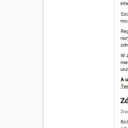
inf
Szc
moż
Reg
raz
zdr
W z
mie
usz
A u
Ter
Z
Źró
BoS