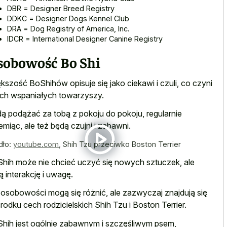
DBR = Designer Breed Registry
DDKC = Designer Dogs Kennel Club
DRA = Dog Registry of America, Inc.
IDCR = International Designer Canine Registry
sobowość Bo Shi
kszość BoShihów opisuje się jako ciekawi i czuli, co czyni
ich wspaniałych towarzyszy.
ą podążać za tobą z pokoju do pokoju, regularnie
emiąc, ale też będą czujni i zabawni.
dło:
youtube.com
,
Shih Tzu przeciwko Boston Terrier
hih może nie chcieć uczyć się nowych sztuczek, ale
ią interakcję i uwagę.
 osobowości mogą się różnić, ale zazwyczaj znajdują się
rodku cech rodzicielskich Shih Tzu i Boston Terrier.
hih jest ogólnie zabawnym i szczęśliwym psem,