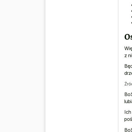
O
Wię
z n
Będ
drz
Źró
BoS
lub
Ich
poś
BoS