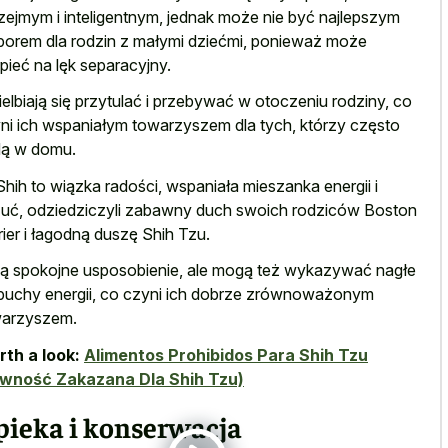
zejmym i inteligentnym, jednak może nie być najlepszym
orem dla rodzin z małymi dziećmi, ponieważ może
rpieć na lęk separacyjny.
elbiają się przytulać i przebywać w otoczeniu rodziny, co
ni ich wspaniałym towarzyszem dla tych, którzy często
ą w domu.
hih to wiązka radości, wspaniała mieszanka energii i
uć, odziedziczyli zabawny duch swoich rodziców Boston
rier i łagodną duszę Shih Tzu.
ą spokojne usposobienie, ale mogą też wykazywać nagłe
uchy energii, co czyni ich dobrze zrównoważonym
arzyszem.
th a look:
Alimentos Prohibidos Para Shih Tzu
ywność Zakazana Dla Shih Tzu)
pieka i konserwacja