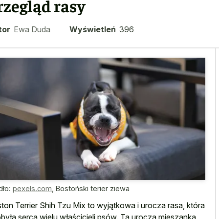
rzegląd rasy
tor
Ewa Duda
Wyświetleń
396
dło:
pexels.com
,
Bostoński terier ziewa
ton Terrier Shih Tzu Mix to wyjątkowa i urocza rasa, która
była serca wielu właścicieli psów. Ta urocza mieszanka