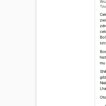
Wsz
Tzu
Cel
zwi
zdr
cel
BoS
szc
Bos
his
mu 
Shi
gdz
Nie
Lha
Oto