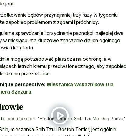
ekcjom.
zotkowanie zębów przynajmniej trzy razy w tygodniu
e zapobiec problemom z zębami i próchnicy.
ularne sprawdzanie i przycinanie paznokci, najlepiej dwa
y w miesiącu, ma kluczowe znaczenie dla ich ogólnego
owia i komfortu.
imie mogą potrzebować płaszcza na ochronę, a w
siącach letnich kremu przeciwsłonecznego, aby zapobiec
kodzeniu przez słońce.
nique perspective:
Mieszanka Wskaźników Dla
iera Szczura
drowie
dło:
youtube.com
,
"Boston Terrier x Shih Tzu Mix Dog Ponzu"
hih, mieszanka Shih Tzu i Boston Terrier, jest ogólnie