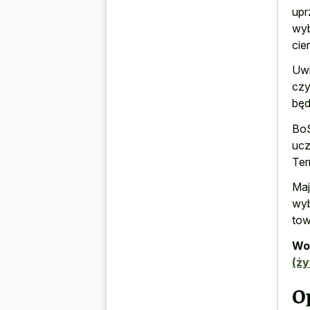
upr
wyb
cie
Uwi
czy
będ
BoS
ucz
Ter
Maj
wyb
tow
Wor
(ż
O