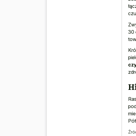
łąc
czu
Zwy
30 
tow
Kró
pie
cz
zd
Hi
Ras
pod
mie
Pół
Źró