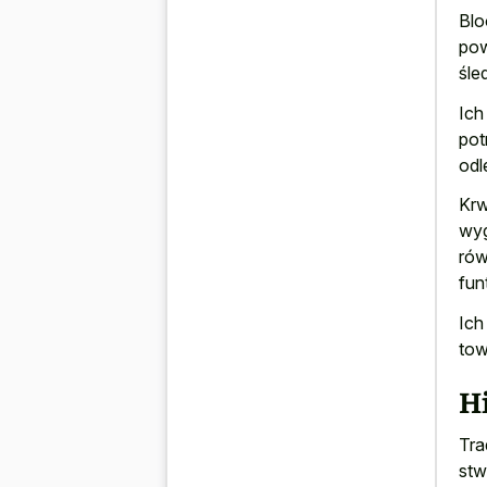
Blo
pow
śle
Ich
pot
odl
Krw
wyg
rów
fun
Ich
tow
Hi
Tra
stw