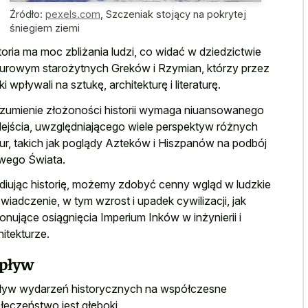
Źródło:
pexels.com
,
Szczeniak stojący na pokrytej
śniegiem ziemi
toria ma moc zbliżania ludzi, co widać w dziedzictwie
turowym starożytnych Greków i Rzymian, którzy przez
ki wpływali na sztukę, architekturę i literaturę.
zumienie złożoności historii wymaga niuansowanego
ejścia, uwzględniającego wiele perspektyw różnych
tur, takich jak poglądy Azteków i Hiszpanów na podbój
ego Świata.
diując historię, możemy zdobyć cenny wgląd w ludzkie
wiadczenie, w tym wzrost i upadek cywilizacji, jak
onujące osiągnięcia Imperium Inków w inżynierii i
hitekturze.
pływ
yw wydarzeń historycznych na współczesne
łeczeństwo jest głęboki.