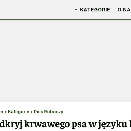
KATEGORIE
O NA
m
/
Kategorie
/
Pies Roboczy
dkryj krwawego psa w języku 