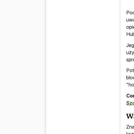
Poc
uwa
opi
Hub
Jeg
uży
spr
Pot
blo
"ho
Con
Sz
W
Zna
ksz