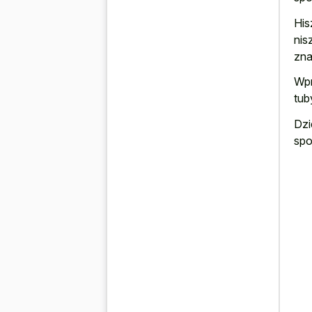
His
nis
zna
Wpr
tub
Dzi
spo