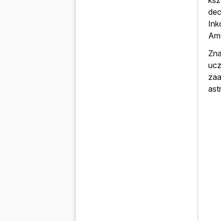
dec
Ink
Ame
Zna
ucz
zaa
ast