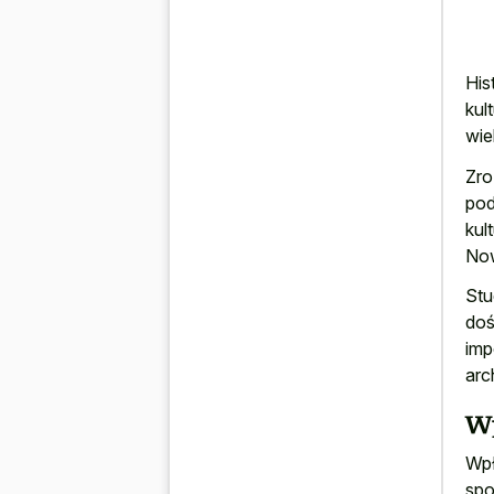
His
kul
wie
Zro
pod
kul
Now
Stu
doś
imp
arc
W
Wpł
spo