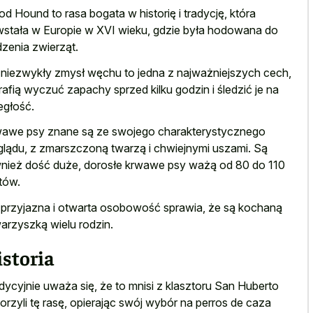
od Hound to rasa bogata w historię i tradycję, która
stała w Europie w XVI wieku, gdzie była hodowana do
dzenia zwierząt.
 niezwykły zmysł węchu to jedna z najważniejszych cech,
rafią wyczuć zapachy sprzed kilku godzin i śledzić je na
egłość.
awe psy znane są ze swojego charakterystycznego
lądu, z zmarszczoną twarzą i chwiejnymi uszami. Są
nież dość duże, dorosłe krwawe psy ważą od 80 do 110
tów.
 przyjazna i otwarta osobowość sprawia, że są kochaną
arzyszką wielu rodzin.
storia
dycyjnie uważa się, że to mnisi z klasztoru San Huberto
orzyli tę rasę, opierając swój wybór na perros de caza