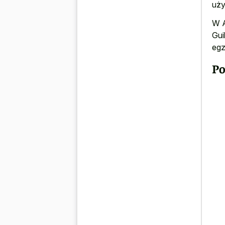
uży
W A
Gui
egz
Po