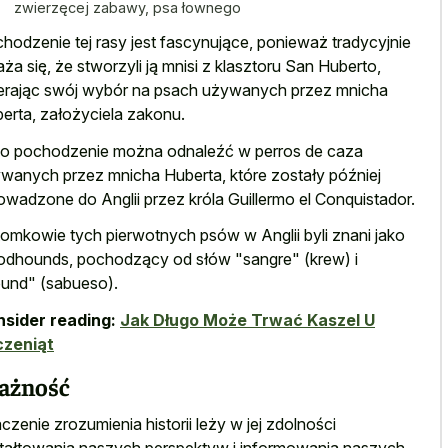
zwierzęcej zabawy, psa łownego
hodzenie tej rasy jest fascynujące, ponieważ tradycyjnie
ża się, że stworzyli ją mnisi z klasztoru San Huberto,
erając swój wybór na psach używanych przez mnicha
erta, założyciela zakonu.
o pochodzenie można odnaleźć w perros de caza
wanych przez mnicha Huberta, które zostały później
owadzone do Anglii przez króla Guillermo el Conquistador.
omkowie tych pierwotnych psów w Anglii byli znani jako
odhounds, pochodzący od słów "sangre" (krew) i
und" (sabueso).
sider reading:
Jak Długo Może Trwać Kaszel U
czeniąt
ażność
czenie zrozumienia historii leży w jej zdolności
tałtowania naszych perspektyw i informowania naszych