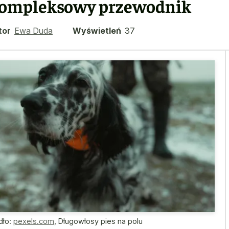
ompleksowy przewodnik
tor
Ewa Duda
Wyświetleń
37
dło:
pexels.com
,
Długowłosy pies na polu