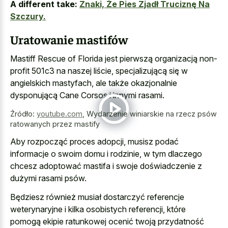
A different take:
Znaki, Że Pies Zjadł Truciznę Na
Szczury.
Uratowanie mastifów
Mastiff Rescue of Florida jest pierwszą organizacją non-
profit 501c3 na naszej liście, specjalizującą się w
angielskich mastyfach, ale także okazjonalnie
dysponującą Cane Corsos i innymi rasami.
Źródło:
youtube.com
,
Wydarzenie winiarskie na rzecz psów
ratowanych przez mastify
Aby rozpocząć proces adopcji, musisz podać
informacje o swoim domu i rodzinie, w tym dlaczego
chcesz adoptować mastifa i swoje doświadczenie z
dużymi rasami psów.
Będziesz również musiał dostarczyć referencje
weterynaryjne i kilka osobistych referencji, które
pomogą ekipie ratunkowej ocenić twoją przydatność