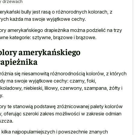
y drzewach
rykański bully jest rasą o różnorodnych kolorach, z
rych każda ma swoje wyjątkowe cechy.
ory amerykańskiego drapieżnika można podzielić na trzy
wne kategorie: sztywne, brązowe i brązowe.
olory amerykańskiego
rapieżnika
óżnia się niesamowitą różnorodnością kolorów, z których
dy ma swoje wyjątkowe cechy: czarny, foki,
koladowy, niebieski, liliowy, czerwony, szampana, żółty i
y.
ory te stanowią podstawę zróżnicowanej palety kolorów
y, oferując szeroki zakres możliwości w zakresie odmian
szcza.
 kilka najpopularniejszych i powszechnie znanych