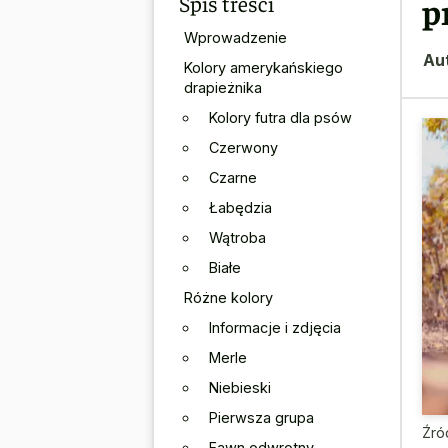
Spis treści
p
Wprowadzenie
Au
Kolory amerykańskiego
drapieżnika
Kolory futra dla psów
Czerwony
Czarne
Łabędzia
Wątroba
Białe
Różne kolory
Informacje i zdjęcia
Merle
Niebieski
Pierwsza grupa
Źró
Fawn odwrotny