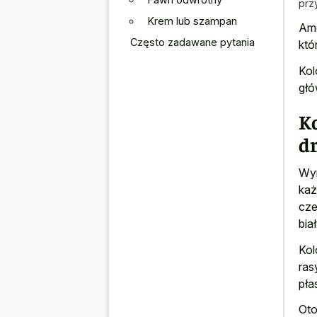
prz
Krem lub szampan
Ame
Często zadawane pytania
któ
Kol
głó
K
d
Wyr
każ
cze
biał
Kol
ras
pła
Oto