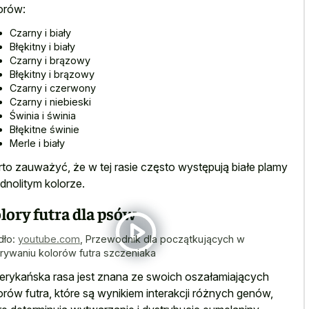
orów:
Czarny i biały
Błękitny i biały
Czarny i brązowy
Błękitny i brązowy
Czarny i czerwony
Czarny i niebieski
Świnia i świnia
Błękitne świnie
Merle i biały
to zauważyć, że w tej rasie często występują białe plamy
ednolitym kolorze.
lory futra dla psów
dło:
youtube.com
,
Przewodnik dla początkujących w
rywaniu kolorów futra szczeniaka
rykańska rasa jest znana ze swoich oszałamiających
orów futra, które są wynikiem interakcji różnych genów,