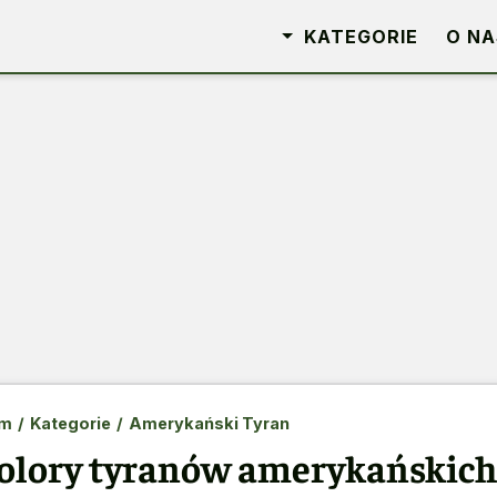
KATEGORIE
O NA
m
/
Kategorie
/
Amerykański Tyran
olory tyranów amerykańskic