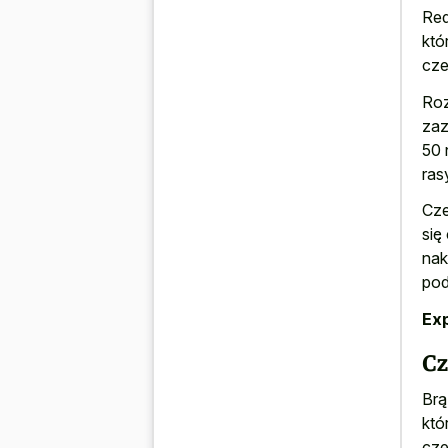
Red
któ
cze
Roz
zaz
50 
ras
Cze
się
nak
po
Exp
Cz
Brą
któ
cze