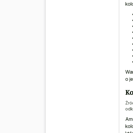
kol
War
o j
Ko
Źró
odk
Ame
kol