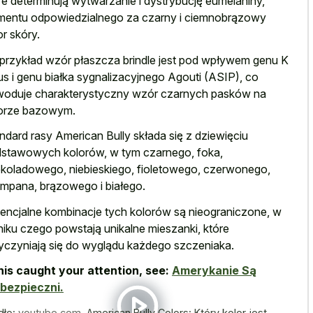
re determinują wytwarzanie i dystrybucję eumelaniny,
mentu odpowiedzialnego za czarny i ciemnobrązowy
or skóry.
przykład wzór płaszcza brindle jest pod wpływem genu K
us i genu białka sygnalizacyjnego Agouti (ASIP), co
oduje charakterystyczny wzór
czarnych pasków na
orze bazowym
.
ndard rasy American Bully składa się z dziewięciu
stawowych kolorów, w tym czarnego, foka,
koladowego, niebieskiego, fioletowego, czerwonego,
mpana, brązowego i białego.
encjalne kombinacje tych kolorów są nieograniczone, w
iku czego powstają unikalne mieszanki, które
yczyniają się do wyglądu każdego szczeniaka.
this caught your attention, see:
Amerykanie Są
bezpieczni.
dło:
youtube.com
,
American Bully Colors: Który kolor jest