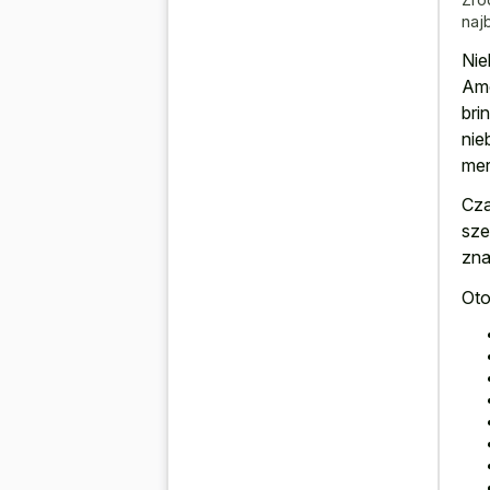
naj
Nie
Ame
bri
nie
merl
Cza
sze
zna
Oto