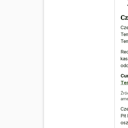
C
Cze
Ter
Terr
Red
kas
odc
Cur
Ter
Źró
ame
Cze
Pit
osz