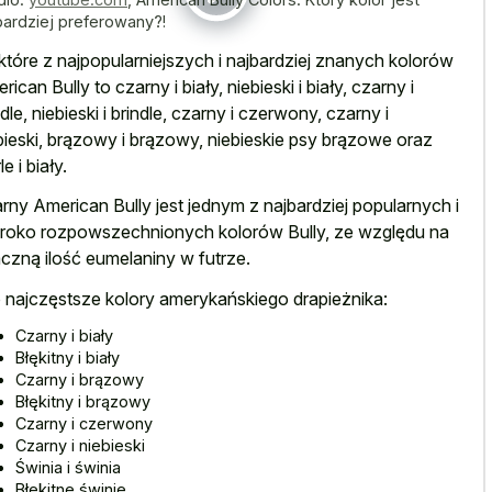
bardziej preferowany?!
które z najpopularniejszych i najbardziej znanych kolorów
rican Bully to czarny i biały, niebieski i biały, czarny i
ndle, niebieski i brindle, czarny i czerwony, czarny i
bieski, brązowy i brązowy, niebieskie psy brązowe oraz
e i biały.
rny American Bully jest jednym z najbardziej popularnych i
roko rozpowszechnionych kolorów Bully, ze względu na
czną ilość eumelaniny w futrze.
 najczęstsze kolory amerykańskiego drapieżnika:
Czarny i biały
Błękitny i biały
Czarny i brązowy
Błękitny i brązowy
Czarny i czerwony
Czarny i niebieski
Świnia i świnia
Błękitne świnie