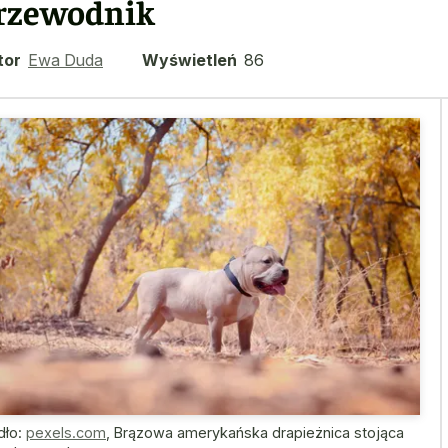
rzewodnik
tor
Ewa Duda
Wyświetleń
86
dło:
pexels.com
,
Brązowa amerykańska drapieżnica stojąca