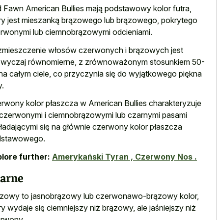
 Fawn American Bullies mają podstawowy kolor futra,
ry jest mieszanką brązowego lub brązowego, pokrytego
rwonymi lub ciemnobrązowymi odcieniami.
mieszczenie włosów czerwonych i brązowych jest
wyczaj równomierne, z zrównoważonym stosunkiem 50-
na całym ciele, co przyczynia się do wyjątkowego piękna
y.
rwony kolor płaszcza w American Bullies charakteryzuje
 czerwonymi i ciemnobrązowymi lub czarnymi pasami
ładającymi się na głównie czerwony kolor płaszcza
dstawowego.
lore further:
Amerykański Tyran , Czerwony Nos .
arne
zowy to jasnobrązowy lub czerwonawo-brązowy kolor,
ry wydaje się ciemniejszy niż brązowy, ale jaśniejszy niż
rwony.