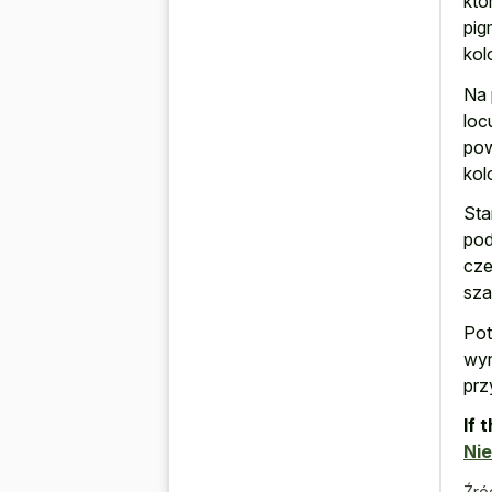
któ
pig
kol
Na 
loc
pow
kol
Sta
pod
cze
sza
Pot
wyn
prz
If 
Nie
Źró