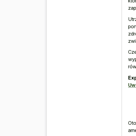
któ
zap
Utr
pon
zdr
zwi
Cze
wyp
ró
Ex
Uw
Oto
ame