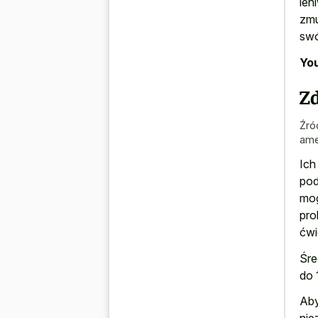
len
zmu
swó
You
Zd
Źró
ame
Ich
pod
mog
pro
ćwi
Śre
do 
Aby