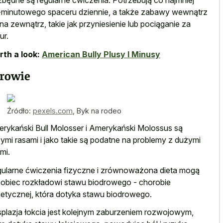
zbędne są regularne ćwiczenia. Potrzebują co najmniej
minutowego spaceru dziennie, a także zabawy wewnątrz
 na zewnątrz, takie jak przyniesienie lub pociąganie za
ur.
th a look:
American Bully Plusy I Minusy
rowie
Źródło:
pexels.com
,
Byk na rodeo
rykański Bull Molosser i Amerykański Molossus są
ymi rasami i jako takie są podatne na problemy z dużymi
mi.
ularne ćwiczenia fizyczne i zrównoważona dieta mogą
obiec rozkładowi stawu biodrowego - chorobie
etycznej, która dotyka stawu biodrowego.
plazja łokcia jest kolejnym zaburzeniem rozwojowym,