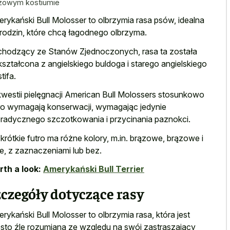
zowym kostiumie
rykański Bull Molosser to olbrzymia rasa psów, idealna
 rodzin, które chcą łagodnego olbrzyma.
hodzący ze Stanów Zjednoczonych, rasa ta została
ształcona z
angielskiego buldoga i starego angielskiego
tifa
.
westii pielęgnacji American Bull Molossers stosunkowo
o wymagają konserwacji, wymagając jedynie
radycznego szczotkowania i przycinania paznokci.
 krótkie futro ma różne kolory, m.in. brązowe, brązowe i
łe, z zaznaczeniami lub bez.
th a look:
Amerykański Bull Terrier
czegóły dotyczące rasy
rykański Bull Molosser to olbrzymia rasa, która jest
sto źle rozumiana ze względu na swój zastraszający