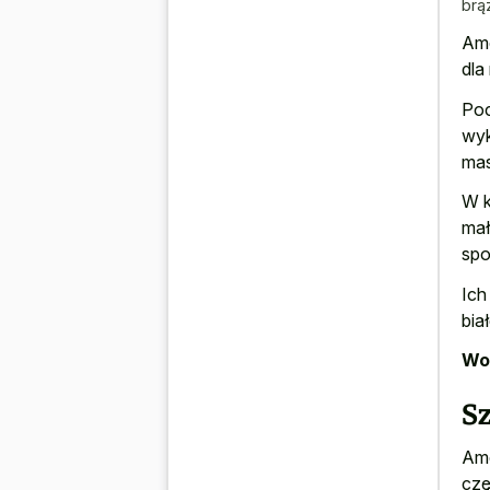
brą
Ame
dla
Poc
wyk
mas
W k
mał
spo
Ich
bia
Wor
Sz
Ame
czę