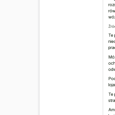
roz
rów
wóz
Źró
Te 
nie
pra
Móz
och
odw
Pod
loj
Te 
str
Ame