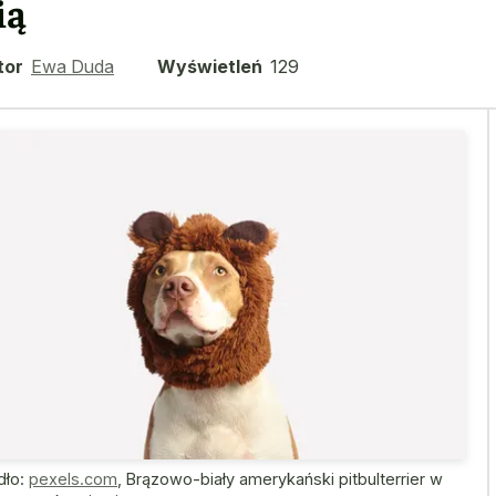
ią
tor
Ewa Duda
Wyświetleń
129
dło:
pexels.com
,
Brązowo-biały amerykański pitbulterrier w