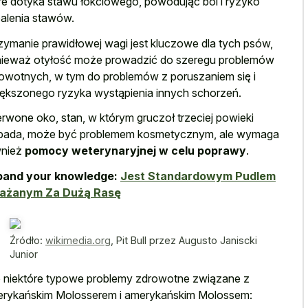
re dotyka stawu łokciowego, powodując ból i ryzyko
alenia stawów.
zymanie prawidłowej wagi jest kluczowe dla tych psów,
ieważ otyłość może prowadzić do szeregu problemów
owotnych, w tym do problemów z poruszaniem się i
ększonego ryzyka wystąpienia innych schorzeń.
rwone oko, stan, w którym gruczoł trzeciej powieki
ada, może być problemem kosmetycznym, ale wymaga
wnież
pomocy weterynaryjnej w celu poprawy
.
pand your knowledge:
Jest Standardowym Pudlem
ażanym Za Dużą Rasę
Źródło:
wikimedia.org
,
Pit Bull przez Augusto Janiscki
Junior
 niektóre typowe problemy zdrowotne związane z
rykańskim Molosserem i amerykańskim Molossem: