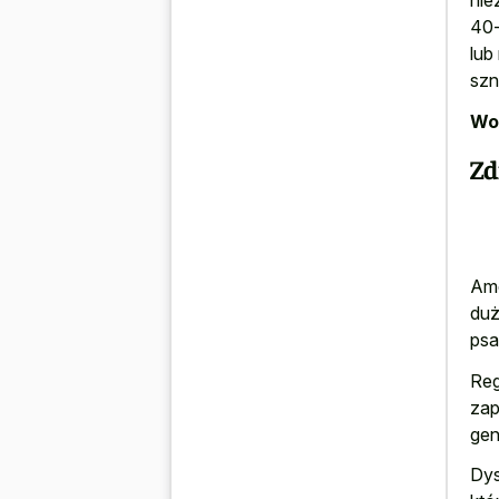
nie
40-
lub
szn
Wor
Zd
Ame
duż
psa
Reg
zap
gen
Dys