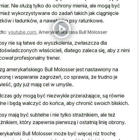
miar. Nie służą tylko do ochrony mienia, ale mogą być
nież wykorzystywane do zadań takich jak ciągnięcie
ków i ładunków, a nawet jako psy ratunkowe.
dło:
youtube.com
,
Amerykańska rasa Bull Molosser
psy nie są łatwe do wyszkolenia, zwłaszcza dla
doświadczonych właścicieli, dlatego zaleca się, aby z nimi
cował profesjonalny trener.
g amerykańskiego Bull Molosser jest nastawiony na
ronę i wspieranie zagrożeń, co sprawia, że trudno je
ieść, gdy już mają cel w umyśle.
czas gdy mogą być niezwykle przerażające, są równie
alne i będą walczyć do końca, aby chronić swoich bliskich.
psy mają być subtelne i nie tylko strażnikiem, ale też
ażnikiem, który zapewnia pierwszą i ostatnią linię obrony.
rykański Bull Molosser może być więcej niż trochę