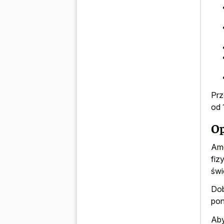
Prz
od 
Op
Ame
fiz
świ
Dob
pon
Aby