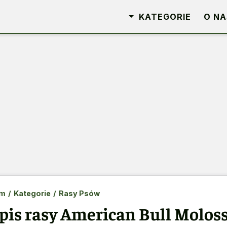
KATEGORIE
O NA
m
/
Kategorie
/
Rasy Psów
pis rasy American Bull Moloss