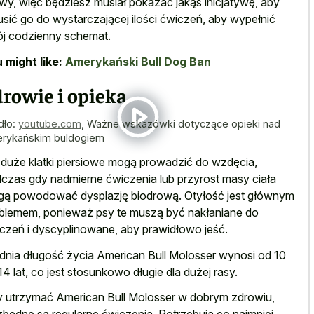
iwy, więc będziesz musiał pokazać jakąś inicjatywę, aby
sić go do wystarczającej ilości ćwiczeń, aby wypełnić
j codzienny schemat.
 might like:
Amerykański Bull Dog Ban
rowie i opieka
dło:
youtube.com
,
Ważne wskazówki dotyczące opieki nad
rykańskim buldogiem
 duże klatki piersiowe mogą prowadzić do wzdęcia,
czas gdy nadmierne ćwiczenia lub przyrost masy ciała
ą powodować dysplazję biodrową. Otyłość jest głównym
blemem, ponieważ psy te muszą być nakłaniane do
czeń i dyscyplinowane, aby prawidłowo jeść.
dnia długość życia American Bull Molosser wynosi od 10
14 lat, co jest stosunkowo długie dla dużej rasy.
 utrzymać American Bull Molosser w dobrym zdrowiu,