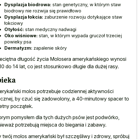
Dysplazja biodrowa:
stan genetyczny, w którym staw
biodrowy nie rozwija się prawidłowo
Dysplazja łokcia:
zaburzenie rozwoju dotykające staw
łokciowy
Otyłość:
stan medyczny nadwagi
Oko wiśniowe:
stan, w którym wypada gruczoł trzeciej
powieky psa
Dermatyzm:
zapalenie skóry
eciętna długość życia Molosera amerykańskiego wynosi
10 do 14 lat, co jest stosunkowo długie dla dużej rasy.
ieka
rykański molos potrzebuje codziennej aktywności
ycznej, by czuć się zadowolony, a 40-minutowy spacer to
etny początek.
rym pomysłem dla tych dużych psów jest podwórko,
ieważ potrzebują miejsca do biegania i zabawy.
 twój molos amerykański był szczęśliwy i zdrowy, spróbuj