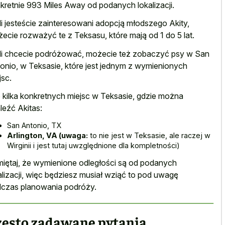
kretnie 993 Miles Away od podanych lokalizacji.
li jesteście zainteresowani adopcją młodszego Akity,
ecie rozważyć te z Teksasu, które mają od 1 do 5 lat.
li chcecie podróżować, możecie też zobaczyć psy w San
onio, w Teksasie, które jest jednym z wymienionych
jsc.
 kilka konkretnych miejsc w Teksasie, gdzie można
leźć Akitas:
San Antonio, TX
Arlington, VA (uwaga:
to nie jest w Teksasie, ale raczej w
Wirginii i jest tutaj uwzględnione dla kompletności)
iętaj, że wymienione odległości są od podanych
alizacji, więc będziesz musiał wziąć to pod uwagę
czas planowania podróży.
zęsto zadawane pytania