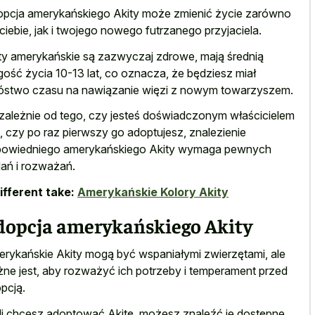
pcja amerykańskiego Akity może zmienić życie zarówno
 ciebie, jak i twojego nowego futrzanego przyjaciela.
ty amerykańskie są zazwyczaj zdrowe, mają średnią
gość życia 10-13 lat, co oznacza, że będziesz miał
stwo czasu na nawiązanie więzi z nowym towarzyszem.
zależnie od tego, czy jesteś doświadczonym właścicielem
, czy po raz pierwszy go adoptujesz, znalezienie
owiedniego amerykańskiego Akity wymaga pewnych
ań i rozważań.
ifferent take:
Amerykańskie Kolory Akity
dopcja amerykańskiego Akity
rykańskie Akity mogą być wspaniałymi zwierzętami, ale
ne jest, aby rozważyć ich potrzeby i temperament przed
pcją.
li chcesz adoptować Akitę, możesz znaleźć je dostępne