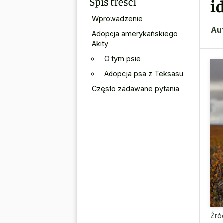
Spis treści
i
Wprowadzenie
Au
Adopcja amerykańskiego
Akity
O tym psie
Adopcja psa z Teksasu
Często zadawane pytania
Źró