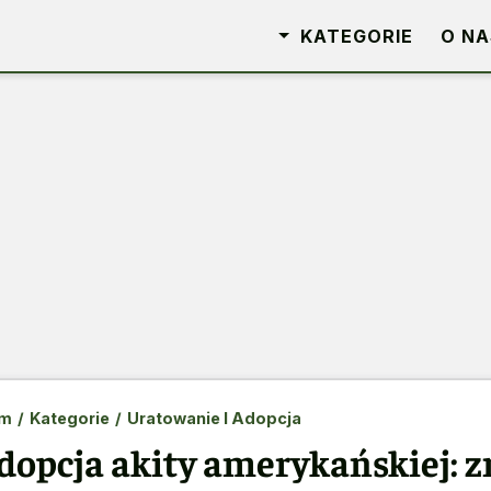
KATEGORIE
O NA
m
/
Kategorie
/
Uratowanie I Adopcja
dopcja akity amerykańskiej: z