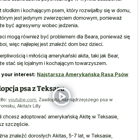
t słodkim i kochającym psem, który rozwijałby się w domu,
tórym jest jedynym zwierzęciem domowym, ponieważ
e być agresywny wobec jedzenia.
eci mogą również być problemem dla Beara, ponieważ się
 boi, więc najlepiej jest znaleźć dom bez dzieci.
ierpliwością i miłością amerykański akita, taki jak Bear,
e stać się lojalnym i kochającym towarzyszem.
 your interest:
Najstarsza Amerykańska Rasa Psów
opcja psa z Teksasu
dło:
youtube.com
,
Zaadoptuj najmądrzejszego psa w
onisku, Akita/x Lilly
li chcesz adoptować amerykańską Akitę w Teksasie,
z szczęście.
na znaleźć dorosłych Akitas, 5-7 lat, w Teksasie,