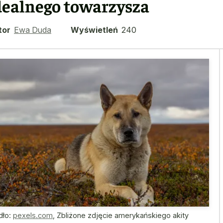
dealnego towarzysza
tor
Ewa Duda
Wyświetleń
240
dło:
pexels.com
,
Zbliżone zdjęcie amerykańskiego akity