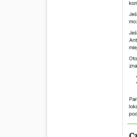
kon
Jeś
moż
Jeś
Ant
mie
Oto
zna
Pam
lok
pod
C