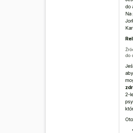
do 
Na 
Jor
Kar
Rel
Źró
do 
Jeś
aby
mog
zd
2-l
psy
któ
Oto