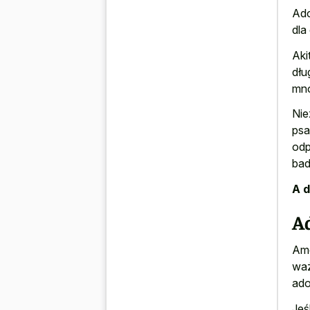
Ado
dla
Aki
dłu
mnó
Nie
psa
odp
bad
A d
A
Ame
waż
ado
Jeś