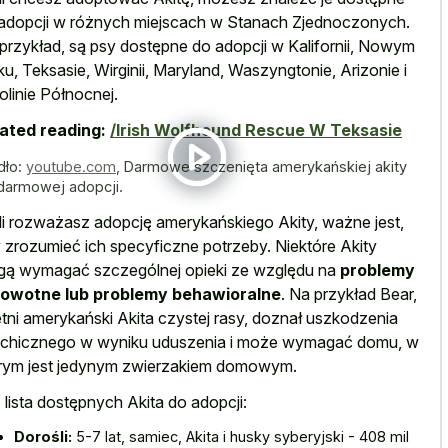
adopcji w różnych miejscach w Stanach Zjednoczonych.
przykład, są psy dostępne do adopcji w Kalifornii, Nowym
ku, Teksasie, Wirginii, Maryland, Waszyngtonie, Arizonie i
olinie Północnej.
ated reading:
/Irish Wolfhound Rescue W Teksasie
dło:
youtube.com
,
Darmowe szczenięta amerykańskiej akity
darmowej adopcji.
li rozważasz adopcję amerykańskiego Akity, ważne jest,
 zrozumieć ich specyficzne potrzeby. Niektóre Akity
ą wymagać szczególnej opieki ze względu na
problemy
rowotne lub problemy behawioralne
. Na przykład Bear,
etni amerykański Akita czystej rasy, doznał uszkodzenia
chicznego w wyniku uduszenia i może wymagać domu, w
rym jest jedynym zwierzakiem domowym.
 lista dostępnych Akita do adopcji:
Dorośli:
5-7 lat, samiec, Akita i husky syberyjski - 408 mil