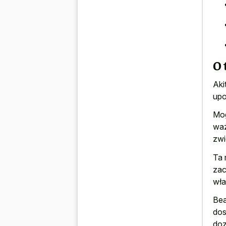
O 
Aki
upo
Mog
waż
zwi
Ta 
zac
wła
Bea
dos
doz