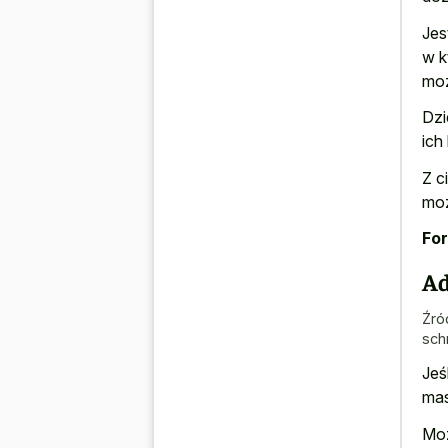
Jes
w k
moż
Dzi
ich
Z c
moż
For
Ad
Źró
schr
Jeś
mas
Moż