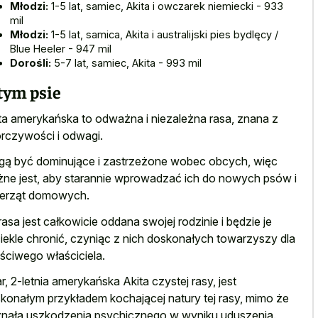
Młodzi:
1-5 lat, samiec, Akita i owczarek niemiecki - 933
mil
Młodzi:
1-5 lat, samica, Akita i australijski pies bydlęcy /
Blue Heeler - 947 mil
Dorośli:
5-7 lat, samiec, Akita - 993 mil
tym psie
ta amerykańska to odważna i niezależna rasa, znana z
rczywości i odwagi.
ą być dominujące i zastrzeżone wobec obcych, więc
ne jest, aby starannie wprowadzać ich do nowych psów i
erząt domowych.
rasa jest całkowicie oddana swojej rodzinie i będzie je
iekle chronić, czyniąc z nich doskonałych towarzyszy dla
ściwego właściciela.
r, 2-letnia amerykańska Akita czystej rasy, jest
konałym przykładem kochającej natury tej rasy, mimo że
nała uszkodzenia psychicznego w wyniku uduszenia.