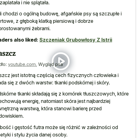
zaplatała i nie splątała.
li chodzi o ogólną budowę, afgańskie psy są szczupłe i
rtowe, z głęboką klatką piersiową i dobrze
rostowanymi żebrami.
ders also liked:
Szczeniak Grubowłosy Z Istrii
aszcz
dło:
youtube.com
,
Wygląd psa
szcz jest istotną częścią cech fizycznych człowieka i
ada się z dwóch warstw: tkanki podskórnej i skóry.
skórne tkanki składają się z komórek tłuszczowych, które
echowują energię, natomiast skóra jest najbardziej
nętrzną warstwą, która stanowi barierę przed
dowiskiem.
bość i gęstość futra może się różnić w zależności od
etyki i stylu życia danej osoby.