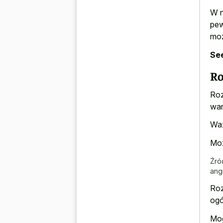
W n
pew
moż
See
Ro
Roz
war
Waż
Moż
Źró
ang
Roz
ogó
Mog