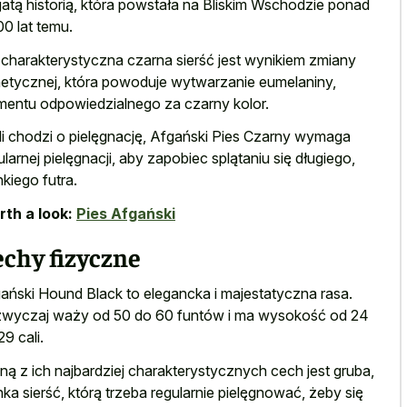
atą historią, która powstała na Bliskim Wschodzie ponad
0 lat temu.
 charakterystyczna czarna sierść jest wynikiem zmiany
etycznej, która powoduje wytwarzanie eumelaniny,
mentu odpowiedzialnego za czarny kolor.
li chodzi o pielęgnację, Afgański Pies Czarny wymaga
ularnej pielęgnacji, aby zapobiec splątaniu się długiego,
nkiego futra.
th a look:
Pies Afgański
chy fizyczne
ański Hound Black to elegancka i majestatyczna rasa.
wyczaj waży od 50 do 60 funtów i ma wysokość od 24
29 cali.
ną z ich najbardziej charakterystycznych cech jest gruba,
nka sierść, którą trzeba regularnie pielęgnować, żeby się