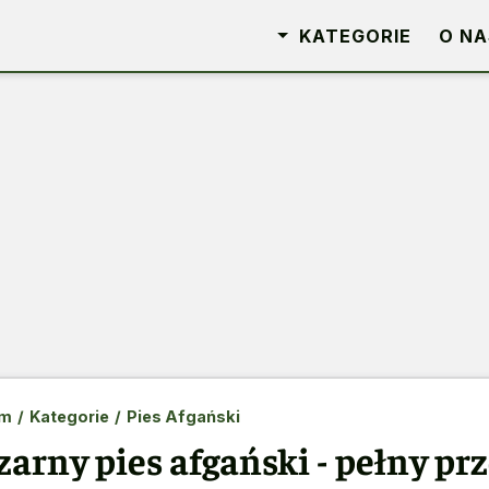
KATEGORIE
O NA
m
/
Kategorie
/
Pies Afgański
zarny pies afgański - pełny p