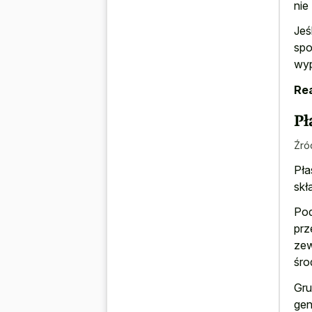
nie 
Jeś
spo
wyp
Rea
Pł
Źró
Pła
skł
Pod
prz
zew
śro
Gru
gen