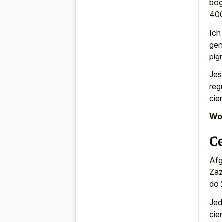
bog
400
Ich
gen
pig
Jeś
reg
cie
Wor
Ce
Afg
Zaz
do 
Jed
cie