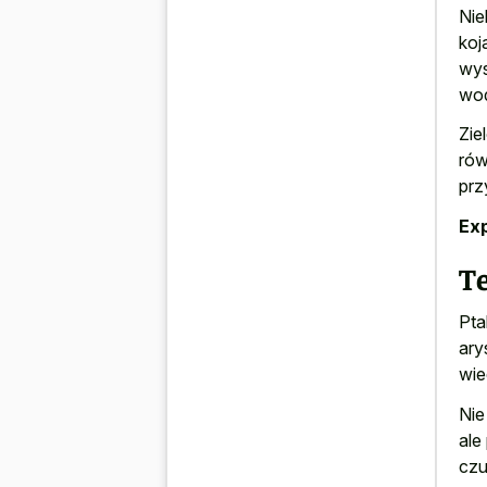
Nie
koj
wys
wo
Zie
rów
prz
Exp
T
Pta
ary
wie
Nie
ale
czu