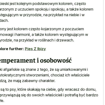
bieski jest kolejnym podstawowym kolorem, często
arzonym z uczuciem spokoju i spokoju, a także kolorem
tępującym w przyrodzie, na przykład na niebie i w
dach.
lony jest kolorem często kojarzonym z poczuciem
nowagi i harmonii, a także kolorem występującym w
yrodzie, na przykład w roślinach i drzewach.
lore further:
Pies Z Ibizy
emperament i osobowość
ki afgańskie są znane z tego, że są umiarkowanymi i
stokratycznymi stworzeniami, chociaż ich właściciele
dzą, że mają zabawny charakter.
 są to psy, które skakają na ciebie, gdy wracasz do domu,
 przywiązują się do swoich właścicieli i potrafią być bardzo
łe.