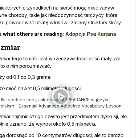
iektórych przypadkach na sierść mogą mieć wpływ
ne choroby, takie jak niedoczynność tarczycy, która
e powodować utratę włosów i zmiany struktury skóry.
 what others are reading:
Adopcja Psa Kanana
zmiar
miar tego tematu jest w rzeczywistości dość mały, ale
to o nim porozmawiać.
y od 0,1 do 0,3 grama.
e mieć nawet 0,5 milimetra długości.
dło:
youtube.com
,
Jak opisać APPEARANCE w języku
ielskim - Essential Advanced Adjective Vocabulary Lesson
miar najmniejszego często jest przedmiotem dyskusji, ale
lnie uznano, że wynosi około 0,5 milimetra.
ą dorosnąć do 10 centymetrów długości, ale to bardzo