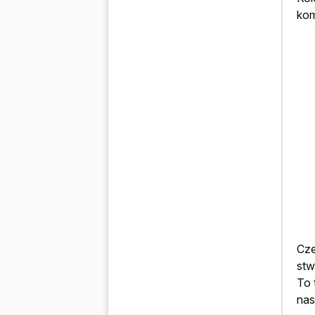
kom
Cze
stw
To 
nas