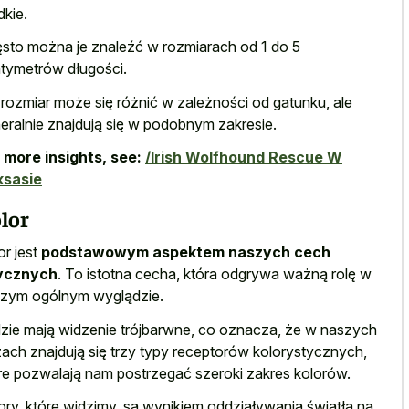
dkie.
sto można je znaleźć w rozmiarach od 1 do 5
tymetrów długości.
 rozmiar może się różnić w zależności od gatunku, ale
eralnie znajdują się w podobnym zakresie.
 more insights, see:
/Irish Wolfhound Rescue W
ksasie
lor
or jest
podstawowym aspektem naszych cech
zycznych
. To istotna cecha, która odgrywa ważną rolę w
zym ogólnym wyglądzie.
zie mają widzenie trójbarwne, co oznacza, że w naszych
ach znajdują się trzy typy receptorów kolorystycznych,
re pozwalają nam postrzegać szeroki zakres kolorów.
ory, które widzimy, są wynikiem oddziaływania światła na