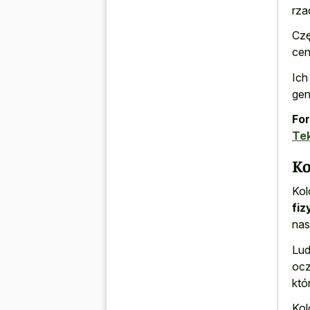
rza
Czę
cen
Ich
gen
For
Te
Ko
Kol
fi
nas
Lud
ocz
któ
Kol